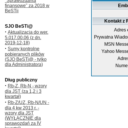
"Sprawozdania
finansowe" za 2018 w
Emb
BeSTii
Kontakt z
SJO BeSTi@
Adres 
·
Aktualizacja do wer.
Prywatna Wiado
5.017.00.06 (z dn.
2019-12-18)
MSN Messe
·
Sumy kontrolne
Yahoo Messe
pobieranych plików
Adre
(SJO BeSTi@ - tylko
dla Administratora)
Numer
Dług publiczny
·
Rb-Z, Rb-N - wzory
dla JST (za 1,2 i 3
kwartał)
·
Rb-Z/UZ, Rb-N/UN -
dla 4 kw 2013 r. -
wzory dla JST
(WYŁĄCZNIE dla
sprawozdań za IV