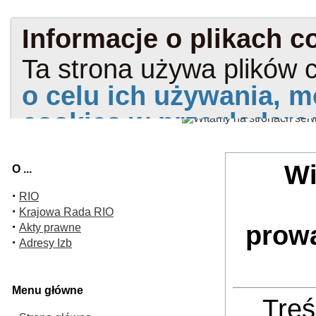
Wi
O ...
·
RIO
·
Krajowa Rada RIO
·
prow
Akty prawne
·
Adresy Izb
Menu główne
Treś