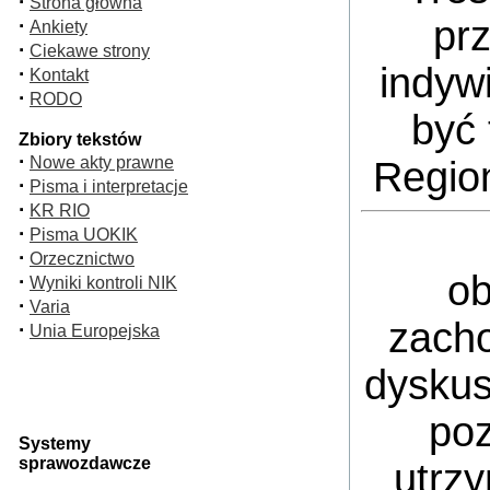
·
Strona główna
pr
·
Ankiety
·
Ciekawe strony
indyw
·
Kontakt
·
RODO
być 
Zbiory tekstów
·
Nowe akty prawne
Regio
·
Pisma i interpretacje
·
KR RIO
·
Pisma UOKIK
·
Orzecznictwo
ob
·
Wyniki kontroli NIK
·
Varia
zacho
·
Unia Europejska
dyskus
poz
Systemy
sprawozdawcze
utrz