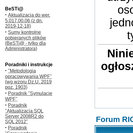
oso
BeSTi@
·
Aktualizacja do wer.
jedn
5.017.00.06 (z dn.
2019-12-18)
·
t
Sumy kontrolne
pobieranych plików
(BeSTi@ - tylko dla
Administratora)
Nini
ogłos
Poradniki i instrukcje
·
"Metodologia
opracowywania WPF"
(wg wzoru Dz.U. 2019
poz. 1903)
·
Poradnik "Symulacje
WPF"
·
Poradnik
"Aktualizacja SQL
Server 2008R2 do
Forum RI
SQL 2012"
·
Poradnik