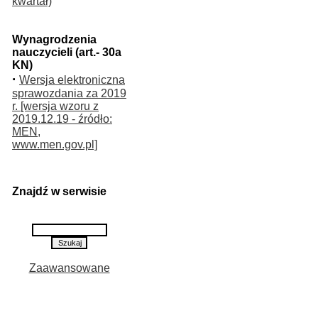
kwartał)
Wynagrodzenia
nauczycieli (art.- 30a
KN)
·
Wersja elektroniczna
sprawozdania za 2019
r. [wersja wzoru z
2019.12.19 - źródło:
MEN,
www.men.gov.pl]
Znajdź w serwisie
Zaawansowane