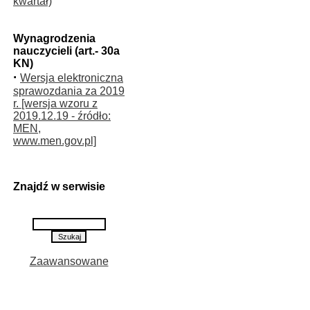
kwartał)
Wynagrodzenia
nauczycieli (art.- 30a
KN)
·
Wersja elektroniczna
sprawozdania za 2019
r. [wersja wzoru z
2019.12.19 - źródło:
MEN,
www.men.gov.pl]
Znajdź w serwisie
Zaawansowane