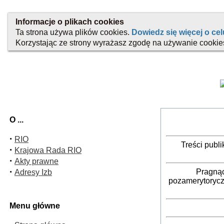
O ...
·
RIO
Treści publ
·
Krajowa Rada RIO
·
Akty prawne
·
Pragnąc
Adresy Izb
pozamerytorycz
Menu główne