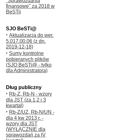
"Sprawozdania
finansowe" za 2018 w
BeSTii
SJO BeSTi@
·
Aktualizacja do wer.
5.017.00.06 (z dn.
2019-12-18)
·
Sumy kontrolne
pobieranych plików
(SJO BeSTi@ - tylko
dla Administratora)
Dług publiczny
·
Rb-Z, Rb-N - wzory
dla JST (za 1,2 i 3
kwartał)
·
Rb-Z/UZ, Rb-N/UN -
dla 4 kw 2013 r. -
wzory dla JST
(WYŁĄCZNIE dla
sprawozdań za IV