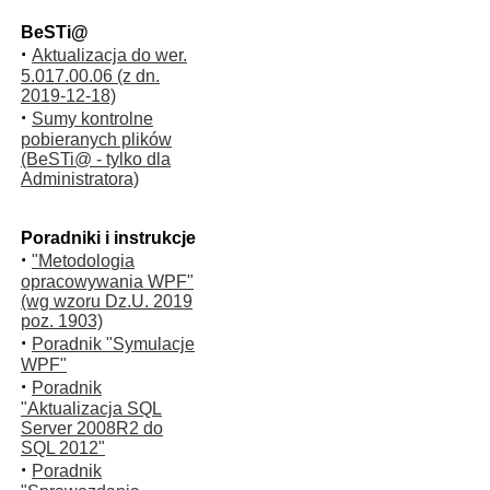
BeSTi@
·
Aktualizacja do wer.
5.017.00.06 (z dn.
2019-12-18)
·
Sumy kontrolne
pobieranych plików
(BeSTi@ - tylko dla
Administratora)
Poradniki i instrukcje
·
"Metodologia
opracowywania WPF"
(wg wzoru Dz.U. 2019
poz. 1903)
·
Poradnik "Symulacje
WPF"
·
Poradnik
"Aktualizacja SQL
Server 2008R2 do
SQL 2012"
·
Poradnik