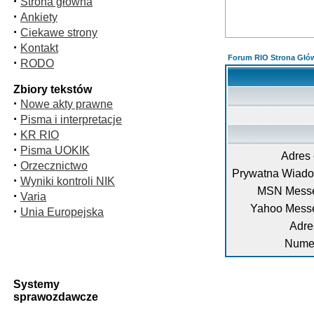
·
Strona główna
·
Ankiety
·
Ciekawe strony
·
Kontakt
Forum RIO Strona Głó
·
RODO
Zbiory tekstów
·
Nowe akty prawne
·
Pisma i interpretacje
·
KR RIO
·
Pisma UOKIK
Adres 
·
Orzecznictwo
Prywatna Wiad
·
Wyniki kontroli NIK
MSN Messe
·
Varia
Yahoo Mess
·
Unia Europejska
Adre
Numer
Systemy
sprawozdawcze