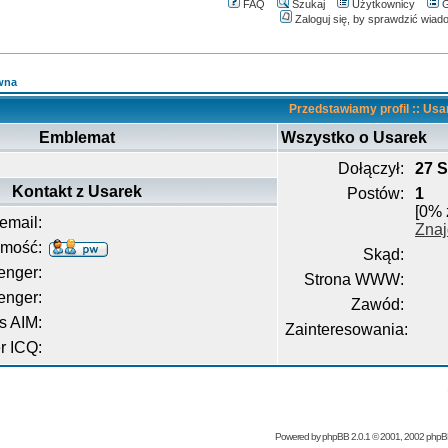
FAQ
Szukaj
Użytkownicy
G
Zaloguj się, by sprawdzić wiad
wna
Przedstawiamy profil :: Usa
Emblemat
Wszystko o Usarek
Dołączył:
27 S
Kontakt z Usarek
Postów:
1
[0% 
email:
Znaj
omość:
Skąd:
nger:
Strona WWW:
enger:
Zawód:
s AIM:
Zainteresowania:
 ICQ:
Powered by
phpBB
2.0.1 © 2001, 2002 php