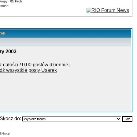
rupy
Profil
omości
rek
ty 2003
z całości / 0.00 postów dziennie]
dź wszystkie posty Usarek
Skocz do:
BB Group