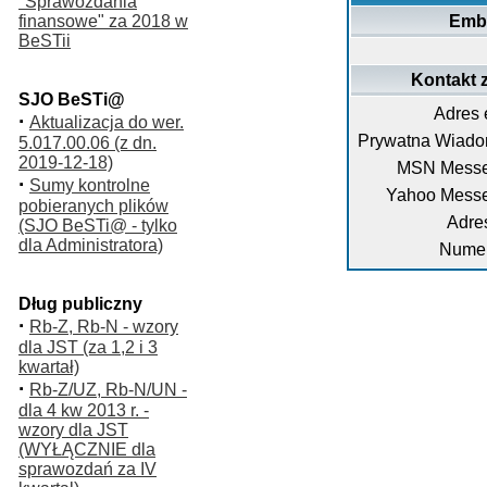
"Sprawozdania
finansowe" za 2018 w
Emb
BeSTii
Kontakt 
SJO BeSTi@
Adres 
·
Aktualizacja do wer.
Prywatna Wiado
5.017.00.06 (z dn.
2019-12-18)
MSN Messe
·
Sumy kontrolne
Yahoo Messe
pobieranych plików
Adre
(SJO BeSTi@ - tylko
dla Administratora)
Numer
Dług publiczny
·
Rb-Z, Rb-N - wzory
dla JST (za 1,2 i 3
kwartał)
·
Rb-Z/UZ, Rb-N/UN -
dla 4 kw 2013 r. -
wzory dla JST
(WYŁĄCZNIE dla
sprawozdań za IV