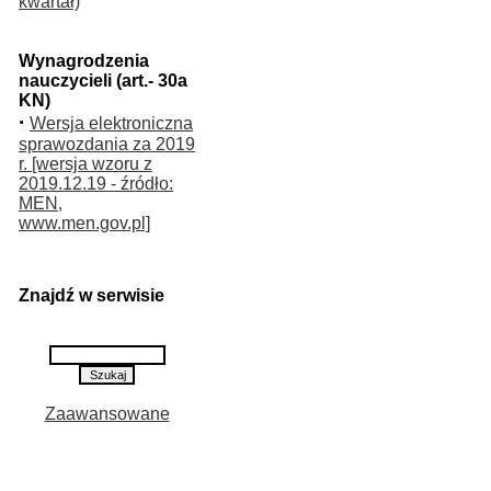
kwartał)
Wynagrodzenia
nauczycieli (art.- 30a
KN)
·
Wersja elektroniczna
sprawozdania za 2019
r. [wersja wzoru z
2019.12.19 - źródło:
MEN,
www.men.gov.pl]
Znajdź w serwisie
Zaawansowane