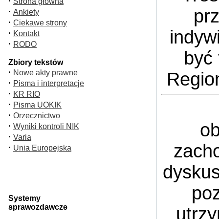
·
Strona główna
pr
·
Ankiety
·
Ciekawe strony
indyw
·
Kontakt
·
RODO
być 
Zbiory tekstów
·
Nowe akty prawne
Regio
·
Pisma i interpretacje
·
KR RIO
·
Pisma UOKIK
·
Orzecznictwo
ob
·
Wyniki kontroli NIK
·
Varia
zacho
·
Unia Europejska
dyskus
poz
Systemy
sprawozdawcze
utrz