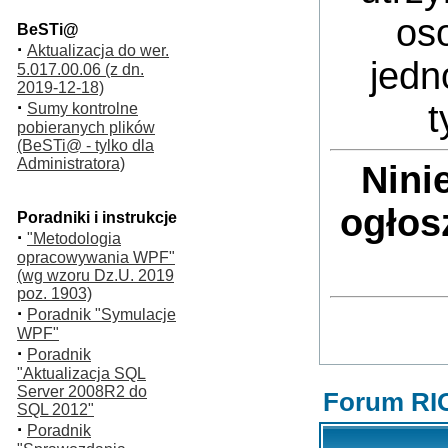
oso
BeSTi@
·
Aktualizacja do wer.
jedn
5.017.00.06 (z dn.
2019-12-18)
·
t
Sumy kontrolne
pobieranych plików
(BeSTi@ - tylko dla
Administratora)
Nini
ogłos
Poradniki i instrukcje
·
"Metodologia
opracowywania WPF"
(wg wzoru Dz.U. 2019
poz. 1903)
·
Poradnik "Symulacje
WPF"
·
Poradnik
"Aktualizacja SQL
Server 2008R2 do
Forum RI
SQL 2012"
·
Poradnik