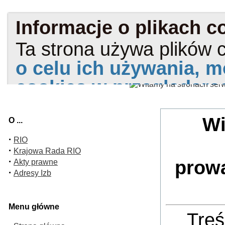
Wi
O ...
·
RIO
·
Krajowa Rada RIO
·
prow
Akty prawne
·
Adresy Izb
Menu główne
Treś