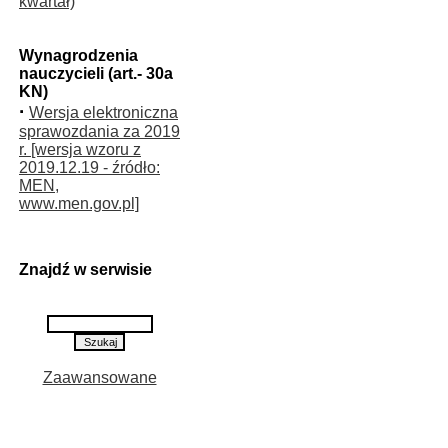
kwartał)
Wynagrodzenia
nauczycieli (art.- 30a
KN)
·
Wersja elektroniczna
sprawozdania za 2019
r. [wersja wzoru z
2019.12.19 - źródło:
MEN,
www.men.gov.pl]
Znajdź w serwisie
Zaawansowane