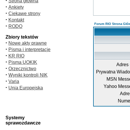
·
Strona główna
·
Ankiety
·
Ciekawe strony
·
Kontakt
Forum RIO Strona Głó
·
RODO
Zbiory tekstów
·
Nowe akty prawne
·
Pisma i interpretacje
·
KR RIO
·
Pisma UOKIK
Adres 
·
Orzecznictwo
Prywatna Wiad
·
Wyniki kontroli NIK
MSN Messe
·
Varia
Yahoo Mess
·
Unia Europejska
Adre
Numer
Systemy
sprawozdawcze