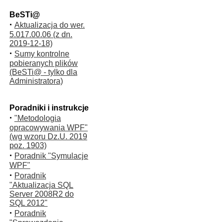
BeSTi@
·
Aktualizacja do wer.
5.017.00.06 (z dn.
2019-12-18)
·
Sumy kontrolne
pobieranych plików
(BeSTi@ - tylko dla
Administratora)
Poradniki i instrukcje
·
"Metodologia
opracowywania WPF"
(wg wzoru Dz.U. 2019
poz. 1903)
·
Poradnik "Symulacje
WPF"
·
Poradnik
"Aktualizacja SQL
Server 2008R2 do
SQL 2012"
·
Poradnik