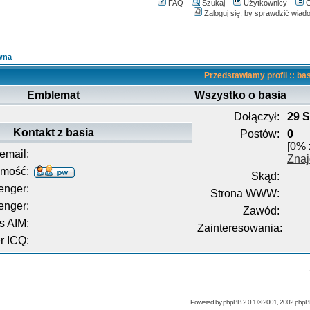
FAQ
Szukaj
Użytkownicy
G
Zaloguj się, by sprawdzić wiad
wna
Przedstawiamy profil :: ba
Emblemat
Wszystko o basia
Dołączył:
29 S
Kontakt z basia
Postów:
0
[0% 
email:
Znaj
omość:
Skąd:
nger:
Strona WWW:
enger:
Zawód:
s AIM:
Zainteresowania:
 ICQ:
Powered by
phpBB
2.0.1 © 2001, 2002 php