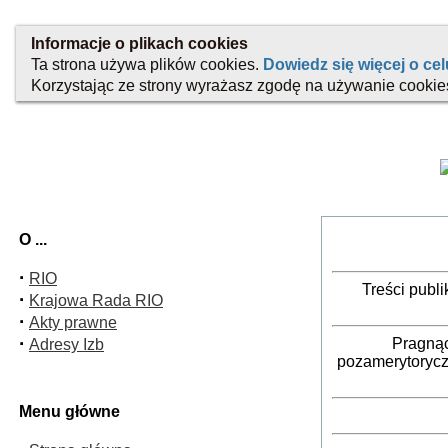
O ...
·
RIO
Treści publ
·
Krajowa Rada RIO
·
Akty prawne
·
Pragnąc
Adresy Izb
pozamerytorycz
Menu główne