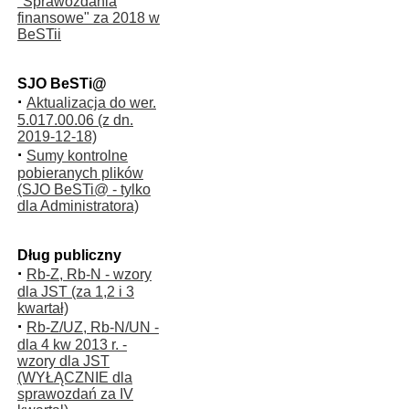
"Sprawozdania
finansowe" za 2018 w
BeSTii
SJO BeSTi@
·
Aktualizacja do wer.
5.017.00.06 (z dn.
2019-12-18)
·
Sumy kontrolne
pobieranych plików
(SJO BeSTi@ - tylko
dla Administratora)
Dług publiczny
·
Rb-Z, Rb-N - wzory
dla JST (za 1,2 i 3
kwartał)
·
Rb-Z/UZ, Rb-N/UN -
dla 4 kw 2013 r. -
wzory dla JST
(WYŁĄCZNIE dla
sprawozdań za IV