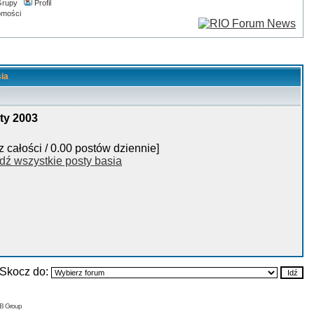
rupy
Profil
omości
sia
ty 2003
z całości / 0.00 postów dziennie]
dź wszystkie posty basia
Skocz do:
BB Group