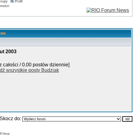
rupy
Profil
omości
ziak
ut 2003
z całości / 0.00 postów dziennie]
dź wszystkie posty Budziak
Skocz do:
BB Group