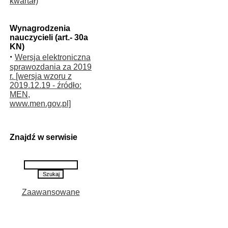
kwartał)
Wynagrodzenia
nauczycieli (art.- 30a
KN)
·
Wersja elektroniczna
sprawozdania za 2019
r. [wersja wzoru z
2019.12.19 - źródło:
MEN,
www.men.gov.pl]
Znajdź w serwisie
Zaawansowane