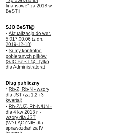
"Sprawozdania
finansowe" za 2018 w
BeSTii
SJO BeSTi@
·
Aktualizacja do wer.
5.017.00.06 (z dn.
2019-12-18)
·
Sumy kontrolne
pobieranych plików
(SJO BeSTi@ - tylko
dla Administratora)
Dług publiczny
·
Rb-Z, Rb-N - wzory
dla JST (za 1,2 i 3
kwartał)
·
Rb-Z/UZ, Rb-N/UN -
dla 4 kw 2013 r. -
wzory dla JST
(WYŁĄCZNIE dla
sprawozdań za IV