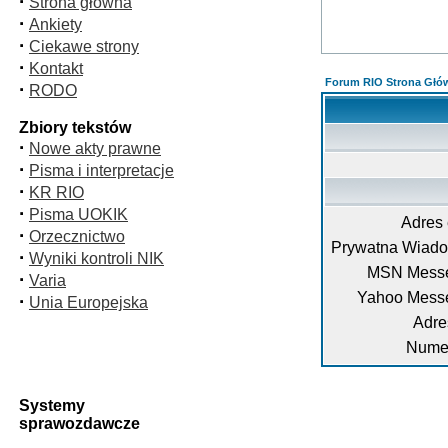
·
Strona główna
·
Ankiety
·
Ciekawe strony
·
Kontakt
Forum RIO Strona Głó
·
RODO
Zbiory tekstów
·
Nowe akty prawne
·
Pisma i interpretacje
·
KR RIO
·
Pisma UOKIK
Adres 
·
Orzecznictwo
Prywatna Wiad
·
Wyniki kontroli NIK
MSN Messe
·
Varia
Yahoo Mess
·
Unia Europejska
Adre
Numer
Systemy
sprawozdawcze