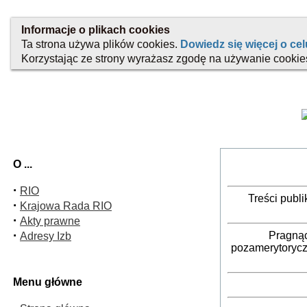
O ...
·
RIO
Treści publ
·
Krajowa Rada RIO
·
Akty prawne
·
Pragnąc
Adresy Izb
pozamerytorycz
Menu główne