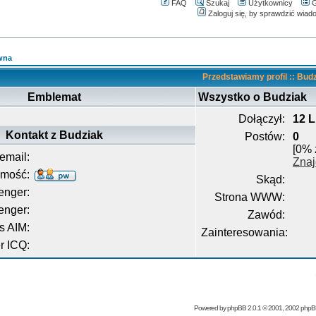
FAQ
Szukaj
Użytkownicy
G
Zaloguj się, by sprawdzić wiad
wna
Przedstawiamy profil :: Bud
Emblemat
Wszystko o Budziak
Dołączył:
12 L
Kontakt z Budziak
Postów:
0
[0% 
email:
Znaj
omość:
Skąd:
nger:
Strona WWW:
enger:
Zawód:
s AIM:
Zainteresowania:
 ICQ:
Powered by
phpBB
2.0.1 © 2001, 2002 php