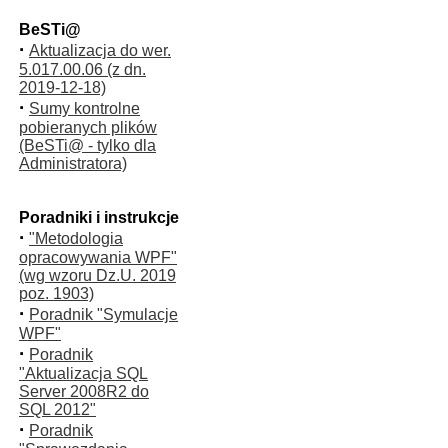
BeSTi@
·
Aktualizacja do wer.
5.017.00.06 (z dn.
2019-12-18)
·
Sumy kontrolne
pobieranych plików
(BeSTi@ - tylko dla
Administratora)
Poradniki i instrukcje
·
"Metodologia
opracowywania WPF"
(wg wzoru Dz.U. 2019
poz. 1903)
·
Poradnik "Symulacje
WPF"
·
Poradnik
"Aktualizacja SQL
Server 2008R2 do
SQL 2012"
·
Poradnik