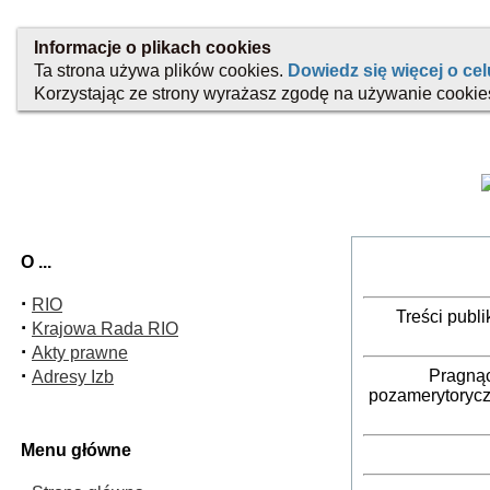
O ...
·
RIO
Treści publ
·
Krajowa Rada RIO
·
Akty prawne
·
Pragnąc
Adresy Izb
pozamerytorycz
Menu główne