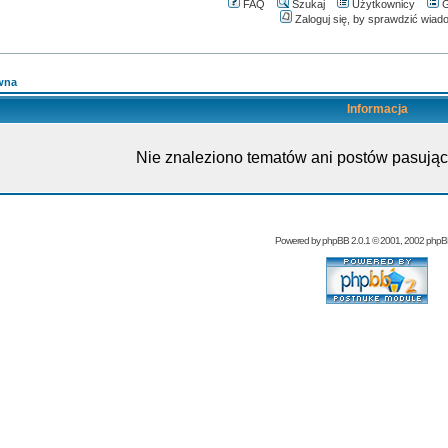
FAQ
Szukaj
Użytkownicy
G
Zaloguj się, by sprawdzić wiad
wna
Informacja
Nie znaleziono tematów ani postów pasując
Powered by
phpBB
2.0.1 © 2001, 2002 php