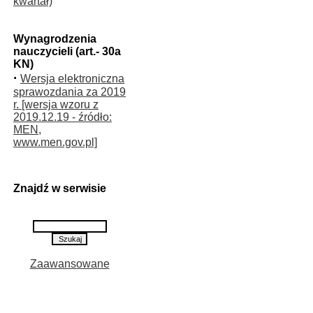
kwartał)
Wynagrodzenia
nauczycieli (art.- 30a
KN)
·
Wersja elektroniczna
sprawozdania za 2019
r. [wersja wzoru z
2019.12.19 - źródło:
MEN,
www.men.gov.pl]
Znajdź w serwisie
Zaawansowane