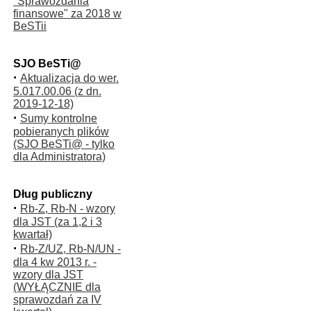
"Sprawozdania
finansowe" za 2018 w
BeSTii
SJO BeSTi@
·
Aktualizacja do wer.
5.017.00.06 (z dn.
2019-12-18)
·
Sumy kontrolne
pobieranych plików
(SJO BeSTi@ - tylko
dla Administratora)
Dług publiczny
·
Rb-Z, Rb-N - wzory
dla JST (za 1,2 i 3
kwartał)
·
Rb-Z/UZ, Rb-N/UN -
dla 4 kw 2013 r. -
wzory dla JST
(WYŁĄCZNIE dla
sprawozdań za IV