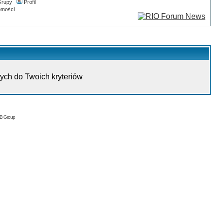
rupy
Profil
omości
ych do Twoich kryteriów
BB Group