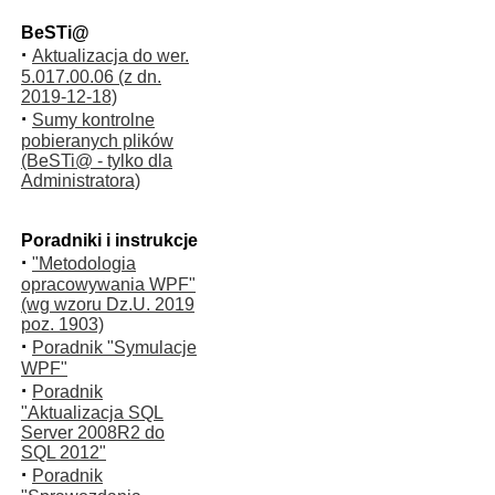
BeSTi@
·
Aktualizacja do wer.
5.017.00.06 (z dn.
2019-12-18)
·
Sumy kontrolne
pobieranych plików
(BeSTi@ - tylko dla
Administratora)
Poradniki i instrukcje
·
"Metodologia
opracowywania WPF"
(wg wzoru Dz.U. 2019
poz. 1903)
·
Poradnik "Symulacje
WPF"
·
Poradnik
"Aktualizacja SQL
Server 2008R2 do
SQL 2012"
·
Poradnik