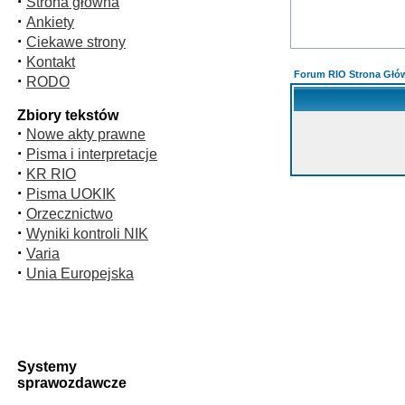
·
Strona główna
·
Ankiety
·
Ciekawe strony
·
Kontakt
Forum RIO Strona Głó
·
RODO
Zbiory tekstów
·
Nowe akty prawne
·
Pisma i interpretacje
·
KR RIO
·
Pisma UOKIK
·
Orzecznictwo
·
Wyniki kontroli NIK
·
Varia
·
Unia Europejska
Systemy
sprawozdawcze