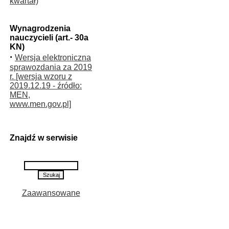
kwartał)
Wynagrodzenia
nauczycieli (art.- 30a
KN)
·
Wersja elektroniczna
sprawozdania za 2019
r. [wersja wzoru z
2019.12.19 - źródło:
MEN,
www.men.gov.pl]
Znajdź w serwisie
Zaawansowane