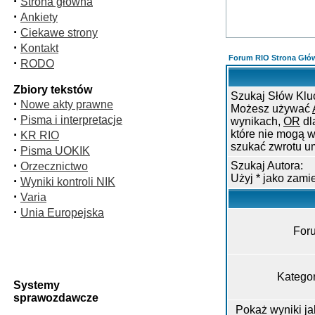
·
Strona główna
·
Ankiety
·
Ciekawe strony
·
Kontakt
Forum RIO Strona Głó
·
RODO
Zbiory tekstów
Szukaj Słów Klu
·
Nowe akty prawne
Możesz używać
·
Pisma i interpretacje
wynikach,
OR
dl
·
które nie mogą w
KR RIO
szukać zwrotu u
·
Pisma UOKIK
·
Szukaj Autora:
Orzecznictwo
Użyj * jako zam
·
Wyniki kontroli NIK
·
Varia
·
Unia Europejska
For
Kategor
Systemy
sprawozdawcze
Pokaż wyniki j