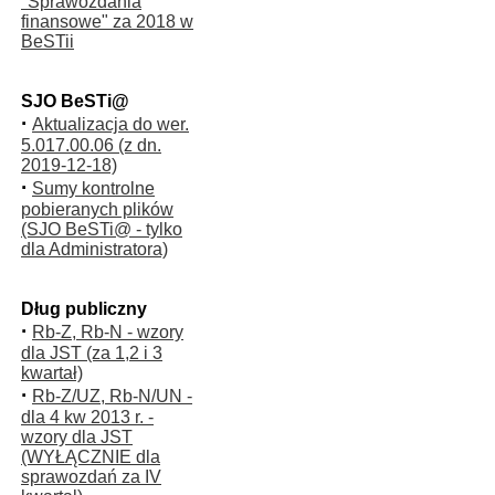
"Sprawozdania
finansowe" za 2018 w
BeSTii
SJO BeSTi@
·
Aktualizacja do wer.
5.017.00.06 (z dn.
2019-12-18)
·
Sumy kontrolne
pobieranych plików
(SJO BeSTi@ - tylko
dla Administratora)
Dług publiczny
·
Rb-Z, Rb-N - wzory
dla JST (za 1,2 i 3
kwartał)
·
Rb-Z/UZ, Rb-N/UN -
dla 4 kw 2013 r. -
wzory dla JST
(WYŁĄCZNIE dla
sprawozdań za IV