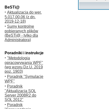
BeSTi@
·
Aktualizacja do wer.
5.017.00.06 (z dn.
2019-12-18)
·
Sumy kontrolne
pobieranych plików
(BeSTi@ - tylko dla
Administratora)
Poradniki i instrukcje
·
"Metodologia
opracowywania WPF"
(wg wzoru Dz.U. 2019
poz. 1903)
·
Poradnik "Symulacje
WPF"
·
Poradnik
"Aktualizacja SQL
Server 2008R2 do
SQL 2012"
·
Poradnik