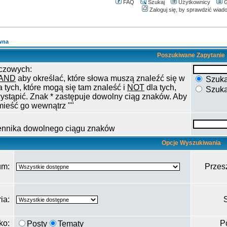
FAQ
Szukaj
Użytkownicy
G
Zaloguj się, by sprawdzić wiad
wna
Poszukiwane Zapytanie
czowych:
AND
aby określać, które słowa muszą znaleźć się w
Szukaj
a tych, które mogą się tam znaleść i
NOT
dla tych,
Szuka
ystąpić. Znak * zastępuje dowolny ciąg znaków. Aby
mieść go wewnątrz ""
iennika dowolnego ciągu znaków
Opcje Wyszukiwania
um:
Przes
ia:
ako:
P
Posty
Tematy