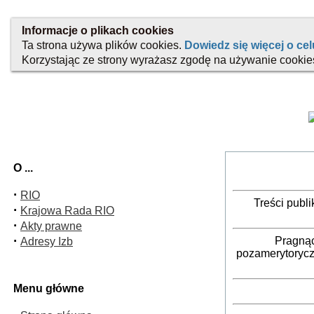
O ...
·
RIO
Treści publ
·
Krajowa Rada RIO
·
Akty prawne
·
Pragnąc
Adresy Izb
pozamerytorycz
Menu główne