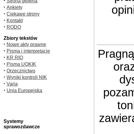
·
Strona główna
opin
·
Ankiety
·
Ciekawe strony
·
Kontakt
·
RODO
Zbiory tekstów
·
Nowe akty prawne
·
Pragną
Pisma i interpretacje
·
KR RIO
ora
·
Pisma UOKIK
·
Orzecznictwo
dy
·
Wyniki kontroli NIK
·
Varia
pozam
·
Unia Europejska
ton
zawier
Systemy
sprawozdawcze