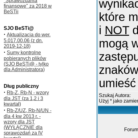
wynika
"Sprawozdania
finansowe" za 2018 w
BeSTii
które m
i
NOT
d
SJO BeSTi@
·
Aktualizacja do wer.
mogą w
5.017.00.06 (z dn.
2019-12-18)
·
Sumy kontrolne
zastępu
pobieranych plików
(SJO BeSTi@ - tylko
znaków
dla Administratora)
umieść 
Dług publiczny
·
Rb-Z, Rb-N - wzory
Szukaj Autora:
dla JST (za 1,2 i 3
Użyj * jako zami
kwartał)
·
Rb-Z/UZ, Rb-N/UN -
dla 4 kw 2013 r. -
wzory dla JST
(WYŁĄCZNIE dla
Forum
sprawozdań za IV