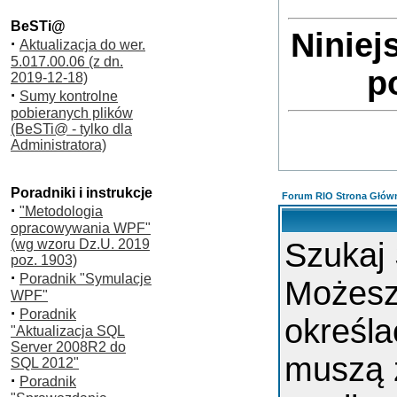
BeSTi@
Niniej
·
Aktualizacja do wer.
5.017.00.06 (z dn.
p
2019-12-18)
·
Sumy kontrolne
pobieranych plików
(BeSTi@ - tylko dla
Administratora)
Poradniki i instrukcje
Forum RIO Strona Głów
·
"Metodologia
opracowywania WPF"
(wg wzoru Dz.U. 2019
Szukaj
poz. 1903)
·
Poradnik "Symulacje
Możes
WPF"
·
Poradnik
określa
"Aktualizacja SQL
Server 2008R2 do
muszą 
SQL 2012"
·
Poradnik