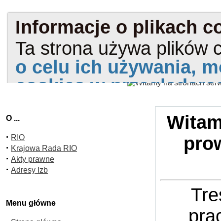
Witam
O ...
·
RIO
pro
·
Krajowa Rada RIO
·
Akty prawne
·
Adresy Izb
Tre
Menu główne
pra