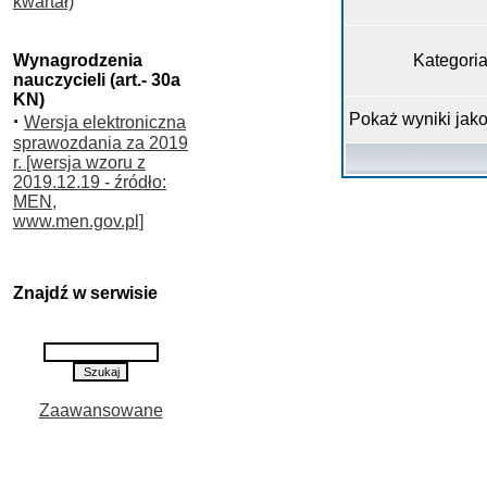
kwartał)
Wynagrodzenia
Kategori
nauczycieli (art.- 30a
KN)
·
Pokaż wyniki jak
Wersja elektroniczna
sprawozdania za 2019
r. [wersja wzoru z
2019.12.19 - źródło:
MEN,
www.men.gov.pl]
Znajdź w serwisie
Zaawansowane