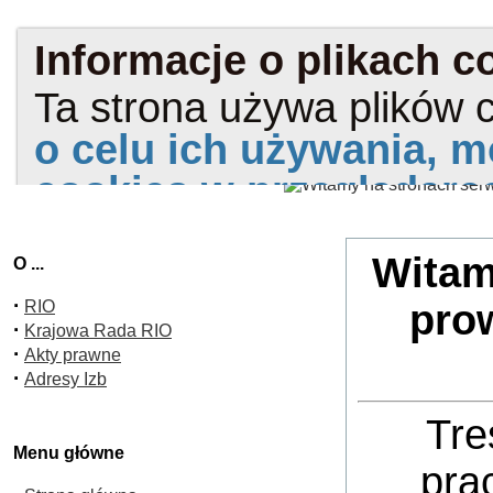
Witam
O ...
·
RIO
pro
·
Krajowa Rada RIO
·
Akty prawne
·
Adresy Izb
Tre
Menu główne
pra