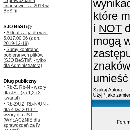
wynika
"Sprawozdania
finansowe" za 2018 w
BeSTii
które m
i
NOT
d
SJO BeSTi@
·
Aktualizacja do wer.
mogą w
5.017.00.06 (z dn.
2019-12-18)
·
Sumy kontrolne
zastępu
pobieranych plików
(SJO BeSTi@ - tylko
znaków
dla Administratora)
umieść 
Dług publiczny
·
Rb-Z, Rb-N - wzory
Szukaj Autora:
dla JST (za 1,2 i 3
Użyj * jako zami
kwartał)
·
Rb-Z/UZ, Rb-N/UN -
dla 4 kw 2013 r. -
wzory dla JST
(WYŁĄCZNIE dla
Forum
sprawozdań za IV