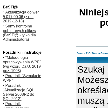
BeSTi@
Niniej
·
Aktualizacja do wer.
5.017.00.06 (z dn.
p
2019-12-18)
·
Sumy kontrolne
pobieranych plików
(BeSTi@ - tylko dla
Administratora)
Poradniki i instrukcje
Forum RIO Strona Głów
·
"Metodologia
opracowywania WPF"
(wg wzoru Dz.U. 2019
Szukaj
poz. 1903)
·
Poradnik "Symulacje
Możes
WPF"
·
Poradnik
określa
"Aktualizacja SQL
Server 2008R2 do
muszą 
SQL 2012"
·
Poradnik