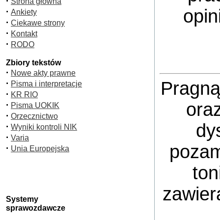
·
Strona główna
opin
·
Ankiety
·
Ciekawe strony
·
Kontakt
·
RODO
Zbiory tekstów
·
Nowe akty prawne
·
Pragną
Pisma i interpretacje
·
KR RIO
ora
·
Pisma UOKIK
·
Orzecznictwo
dy
·
Wyniki kontroli NIK
·
Varia
pozam
·
Unia Europejska
ton
zawier
Systemy
sprawozdawcze