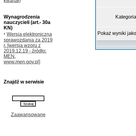
kwartał)
Wynagrodzenia
Kategori
nauczycieli (art.- 30a
KN)
·
Pokaż wyniki jak
Wersja elektroniczna
sprawozdania za 2019
r. [wersja wzoru z
2019.12.19 - źródło:
MEN,
www.men.gov.pl]
Znajdź w serwisie
Zaawansowane