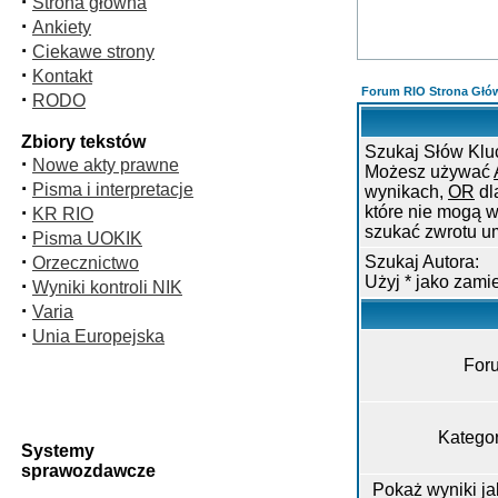
·
Strona główna
·
Ankiety
·
Ciekawe strony
·
Kontakt
Forum RIO Strona Głó
·
RODO
Zbiory tekstów
Szukaj Słów Klu
·
Nowe akty prawne
Możesz używać
·
Pisma i interpretacje
wynikach,
OR
dl
·
które nie mogą w
KR RIO
szukać zwrotu u
·
Pisma UOKIK
·
Szukaj Autora:
Orzecznictwo
Użyj * jako zam
·
Wyniki kontroli NIK
·
Varia
·
Unia Europejska
For
Kategor
Systemy
sprawozdawcze
Pokaż wyniki j