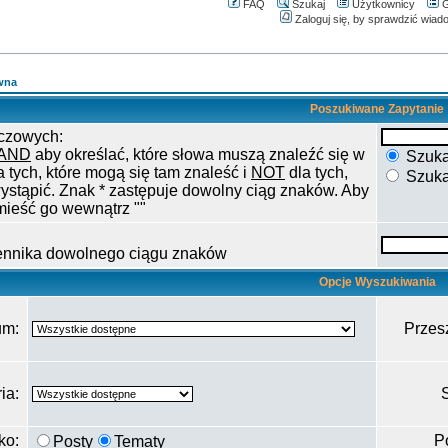
FAQ
Szukaj
Użytkownicy
G
Zaloguj się, by sprawdzić wiad
wna
Poszukiwane Zapytanie
czowych:
AND
aby określać, które słowa muszą znaleźć się w
Szukaj
a tych, które mogą się tam znaleść i
NOT
dla tych,
Szuka
ystąpić. Znak * zastępuje dowolny ciąg znaków. Aby
mieść go wewnątrz ""
iennika dowolnego ciągu znaków
Opcje Wyszukiwania
um:
Przes
ia:
ako:
P
Posty
Tematy