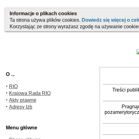
O ...
·
RIO
Treści publ
·
Krajowa Rada RIO
·
Akty prawne
·
Pragnąc
Adresy Izb
pozamerytorycz
Menu główne