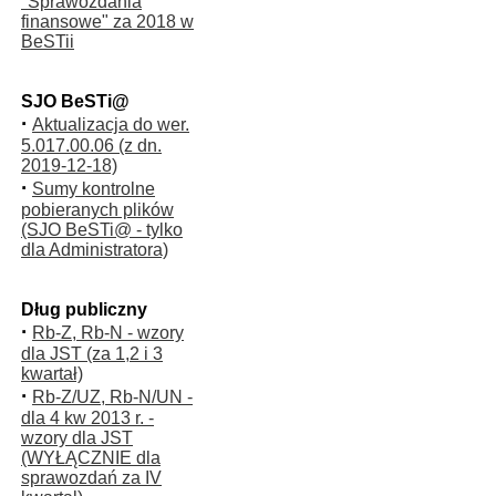
"Sprawozdania
finansowe" za 2018 w
BeSTii
SJO BeSTi@
·
Aktualizacja do wer.
5.017.00.06 (z dn.
2019-12-18)
·
Sumy kontrolne
pobieranych plików
(SJO BeSTi@ - tylko
dla Administratora)
Dług publiczny
·
Rb-Z, Rb-N - wzory
dla JST (za 1,2 i 3
kwartał)
·
Rb-Z/UZ, Rb-N/UN -
dla 4 kw 2013 r. -
wzory dla JST
(WYŁĄCZNIE dla
sprawozdań za IV