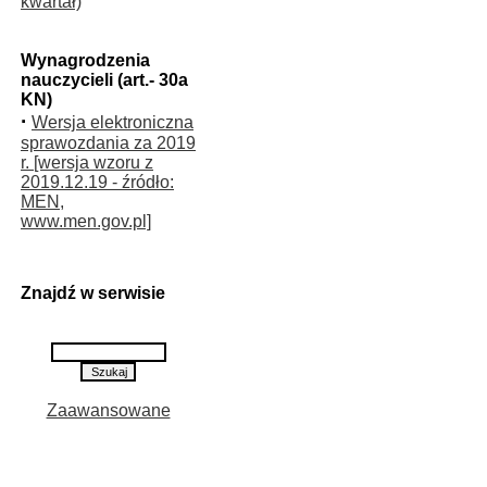
kwartał)
Wynagrodzenia
nauczycieli (art.- 30a
KN)
·
Wersja elektroniczna
sprawozdania za 2019
r. [wersja wzoru z
2019.12.19 - źródło:
MEN,
www.men.gov.pl]
Znajdź w serwisie
Zaawansowane