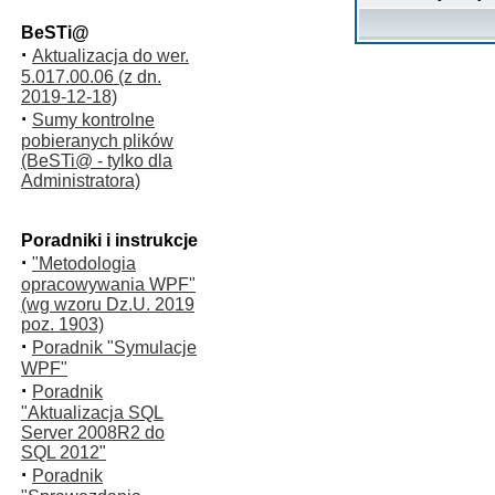
BeSTi@
·
Aktualizacja do wer.
5.017.00.06 (z dn.
2019-12-18)
·
Sumy kontrolne
pobieranych plików
(BeSTi@ - tylko dla
Administratora)
Poradniki i instrukcje
·
"Metodologia
opracowywania WPF"
(wg wzoru Dz.U. 2019
poz. 1903)
·
Poradnik "Symulacje
WPF"
·
Poradnik
"Aktualizacja SQL
Server 2008R2 do
SQL 2012"
·
Poradnik