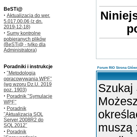
BeSTi@
Niniej
·
Aktualizacja do wer.
5.017.00.06 (z dn.
p
2019-12-18)
·
Sumy kontrolne
pobieranych plików
(BeSTi@ - tylko dla
Administratora)
Poradniki i instrukcje
Forum RIO Strona Głów
·
"Metodologia
opracowywania WPF"
(wg wzoru Dz.U. 2019
Szukaj
poz. 1903)
·
Poradnik "Symulacje
Możes
WPF"
·
Poradnik
określa
"Aktualizacja SQL
Server 2008R2 do
muszą 
SQL 2012"
·
Poradnik