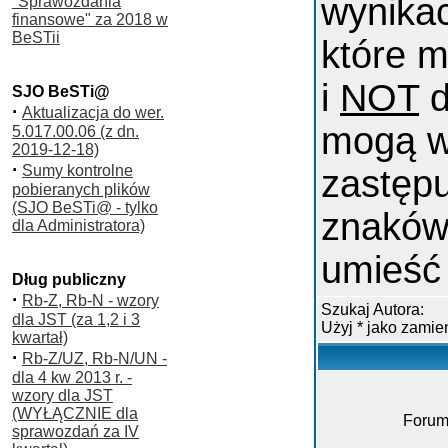
wynika
"Sprawozdania
finansowe" za 2018 w
BeSTii
które m
i
NOT
d
SJO BeSTi@
·
Aktualizacja do wer.
mogą w
5.017.00.06 (z dn.
2019-12-18)
·
Sumy kontrolne
zastępu
pobieranych plików
(SJO BeSTi@ - tylko
znaków
dla Administratora)
umieść 
Dług publiczny
·
Rb-Z, Rb-N - wzory
Szukaj Autora:
dla JST (za 1,2 i 3
Użyj * jako zami
kwartał)
·
Rb-Z/UZ, Rb-N/UN -
dla 4 kw 2013 r. -
wzory dla JST
(WYŁĄCZNIE dla
Forum
sprawozdań za IV