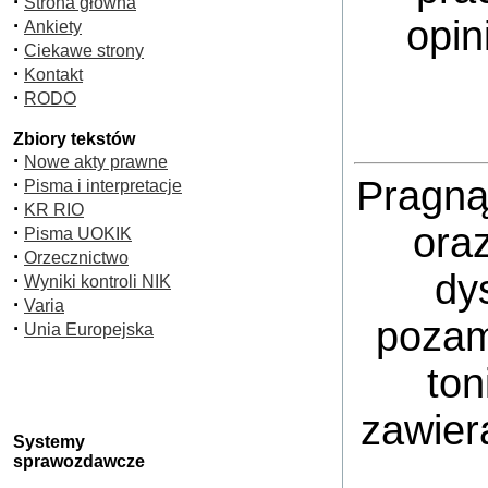
·
Strona główna
opin
·
Ankiety
·
Ciekawe strony
·
Kontakt
·
RODO
Zbiory tekstów
·
Nowe akty prawne
·
Pragną
Pisma i interpretacje
·
KR RIO
ora
·
Pisma UOKIK
·
Orzecznictwo
dy
·
Wyniki kontroli NIK
·
Varia
pozam
·
Unia Europejska
ton
zawier
Systemy
sprawozdawcze