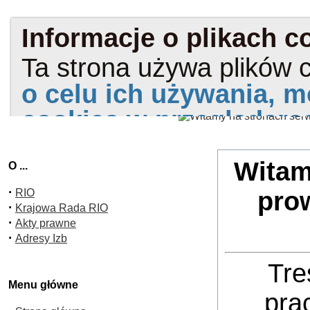
Witam
O ...
·
RIO
pro
·
Krajowa Rada RIO
·
Akty prawne
·
Adresy Izb
Tre
Menu główne
pra