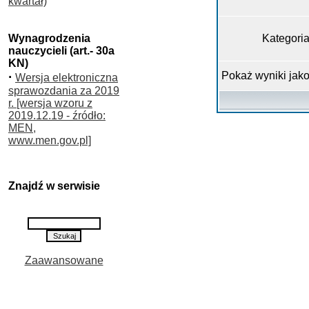
kwartał)
Wynagrodzenia
Kategori
nauczycieli (art.- 30a
KN)
·
Pokaż wyniki jak
Wersja elektroniczna
sprawozdania za 2019
r. [wersja wzoru z
2019.12.19 - źródło:
MEN,
www.men.gov.pl]
Znajdź w serwisie
Zaawansowane