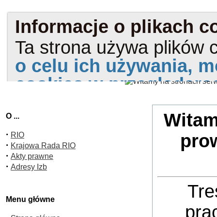
Witam
O ...
·
RIO
pro
·
Krajowa Rada RIO
·
Akty prawne
·
Adresy Izb
Tre
Menu główne
pra