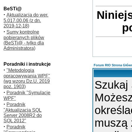
BeSTi@
Niniej
·
Aktualizacja do wer.
5.017.00.06 (z dn.
p
2019-12-18)
·
Sumy kontrolne
pobieranych plików
(BeSTi@ - tylko dla
Administratora)
Poradniki i instrukcje
Forum RIO Strona Głów
·
"Metodologia
opracowywania WPF"
(wg wzoru Dz.U. 2019
Szukaj
poz. 1903)
·
Poradnik "Symulacje
Możes
WPF"
·
Poradnik
określa
"Aktualizacja SQL
Server 2008R2 do
muszą 
SQL 2012"
·
Poradnik