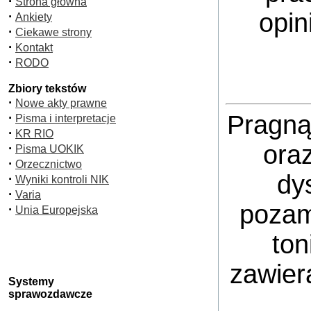
·
Strona główna
opin
·
Ankiety
·
Ciekawe strony
·
Kontakt
·
RODO
Zbiory tekstów
·
Nowe akty prawne
·
Pragną
Pisma i interpretacje
·
KR RIO
ora
·
Pisma UOKIK
·
Orzecznictwo
dy
·
Wyniki kontroli NIK
·
Varia
pozam
·
Unia Europejska
ton
zawier
Systemy
sprawozdawcze