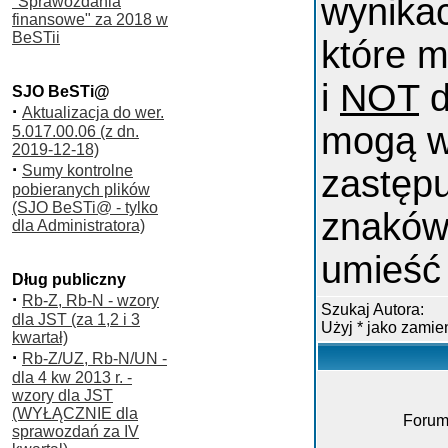
wynika
"Sprawozdania
finansowe" za 2018 w
BeSTii
które m
i
NOT
d
SJO BeSTi@
·
Aktualizacja do wer.
mogą w
5.017.00.06 (z dn.
2019-12-18)
·
Sumy kontrolne
zastępu
pobieranych plików
(SJO BeSTi@ - tylko
znaków
dla Administratora)
umieść 
Dług publiczny
·
Rb-Z, Rb-N - wzory
Szukaj Autora:
dla JST (za 1,2 i 3
Użyj * jako zami
kwartał)
·
Rb-Z/UZ, Rb-N/UN -
dla 4 kw 2013 r. -
wzory dla JST
(WYŁĄCZNIE dla
Forum
sprawozdań za IV