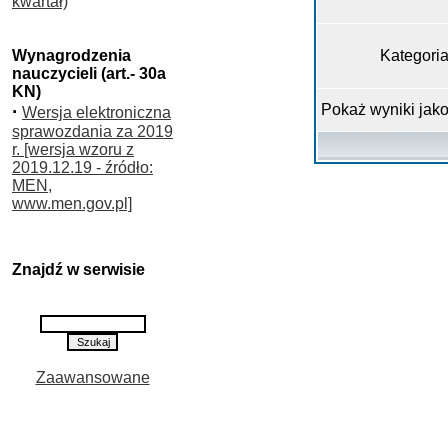
kwartał)
Wynagrodzenia
Kategori
nauczycieli (art.- 30a
KN)
·
Pokaż wyniki jak
Wersja elektroniczna
sprawozdania za 2019
r. [wersja wzoru z
2019.12.19 - źródło:
MEN,
www.men.gov.pl]
Znajdź w serwisie
Zaawansowane