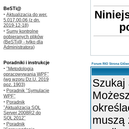
BeSTi@
Niniej
·
Aktualizacja do wer.
5.017.00.06 (z dn.
p
2019-12-18)
·
Sumy kontrolne
pobieranych plików
(BeSTi@ - tylko dla
Administratora)
Poradniki i instrukcje
Forum RIO Strona Głów
·
"Metodologia
opracowywania WPF"
(wg wzoru Dz.U. 2019
Szukaj
poz. 1903)
·
Poradnik "Symulacje
Możes
WPF"
·
Poradnik
określa
"Aktualizacja SQL
Server 2008R2 do
muszą 
SQL 2012"
·
Poradnik