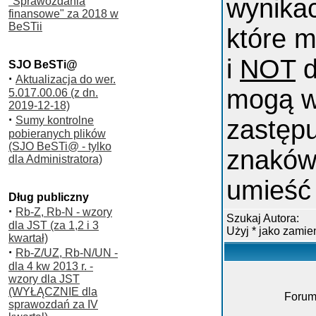
wynika
"Sprawozdania
finansowe" za 2018 w
BeSTii
które m
i
NOT
d
SJO BeSTi@
·
Aktualizacja do wer.
mogą w
5.017.00.06 (z dn.
2019-12-18)
·
Sumy kontrolne
zastępu
pobieranych plików
(SJO BeSTi@ - tylko
znaków
dla Administratora)
umieść 
Dług publiczny
·
Rb-Z, Rb-N - wzory
Szukaj Autora:
dla JST (za 1,2 i 3
Użyj * jako zami
kwartał)
·
Rb-Z/UZ, Rb-N/UN -
dla 4 kw 2013 r. -
wzory dla JST
(WYŁĄCZNIE dla
Forum
sprawozdań za IV