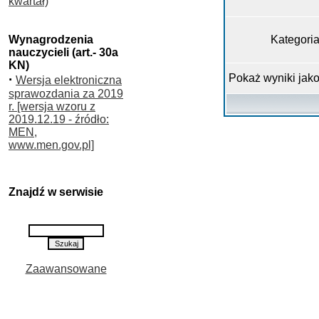
kwartał)
Wynagrodzenia
Kategori
nauczycieli (art.- 30a
KN)
·
Pokaż wyniki jak
Wersja elektroniczna
sprawozdania za 2019
r. [wersja wzoru z
2019.12.19 - źródło:
MEN,
www.men.gov.pl]
Znajdź w serwisie
Zaawansowane