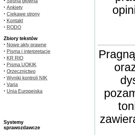
·
Strona główna
opin
·
Ankiety
·
Ciekawe strony
·
Kontakt
·
RODO
Zbiory tekstów
·
Nowe akty prawne
·
Pragną
Pisma i interpretacje
·
KR RIO
ora
·
Pisma UOKIK
·
Orzecznictwo
dy
·
Wyniki kontroli NIK
·
Varia
pozam
·
Unia Europejska
ton
zawier
Systemy
sprawozdawcze