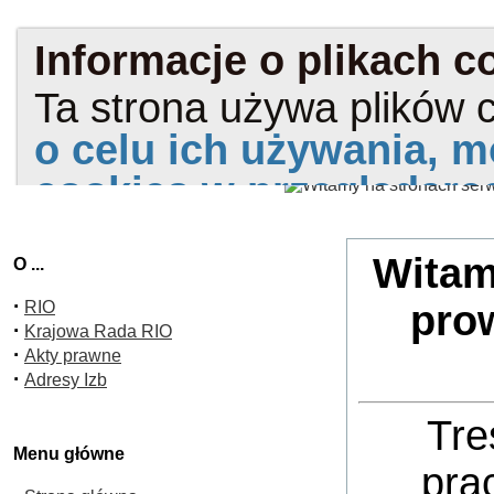
Witam
O ...
·
RIO
pro
·
Krajowa Rada RIO
·
Akty prawne
·
Adresy Izb
Tre
Menu główne
pra