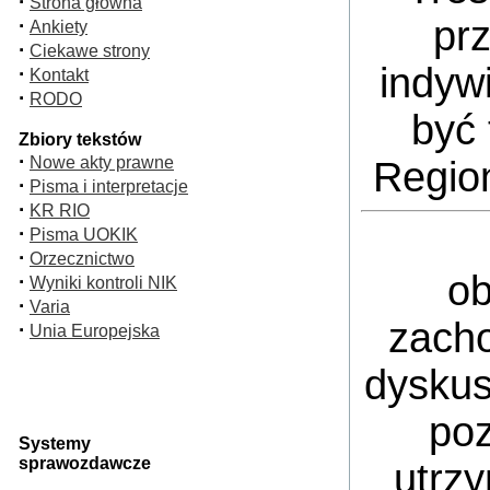
·
Strona główna
pr
·
Ankiety
·
Ciekawe strony
indyw
·
Kontakt
·
RODO
być 
Zbiory tekstów
·
Nowe akty prawne
Regio
·
Pisma i interpretacje
·
KR RIO
·
Pisma UOKIK
·
Orzecznictwo
ob
·
Wyniki kontroli NIK
·
Varia
zacho
·
Unia Europejska
dyskus
poz
Systemy
sprawozdawcze
utrz