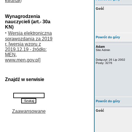
kwartał)
Gość
Wynagrodzenia
nauczycieli (art.- 30a
KN)
·
Wersja elektroniczna
Powrót do góry
sprawozdania za 2019
r. [wersja wzoru z
Adam
2019.12.19 - źródło:
Site Admin
MEN,
www.men.gov.pl]
Dołączył: 26 Lip 2002
Posty: 3276
Znajdź w serwisie
Powrót do góry
Zaawansowane
Gość