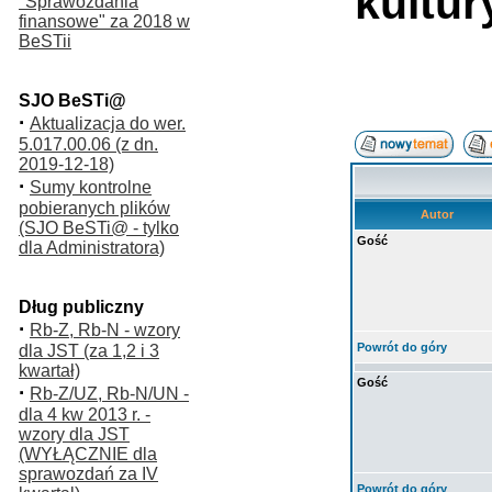
kultur
"Sprawozdania
finansowe" za 2018 w
BeSTii
SJO BeSTi@
·
Aktualizacja do wer.
5.017.00.06 (z dn.
2019-12-18)
·
Sumy kontrolne
pobieranych plików
Autor
(SJO BeSTi@ - tylko
Gość
dla Administratora)
Dług publiczny
·
Rb-Z, Rb-N - wzory
Powrót do góry
dla JST (za 1,2 i 3
kwartał)
Gość
·
Rb-Z/UZ, Rb-N/UN -
dla 4 kw 2013 r. -
wzory dla JST
(WYŁĄCZNIE dla
sprawozdań za IV
Powrót do góry