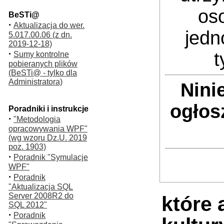
oso
BeSTi@
·
Aktualizacja do wer.
jedn
5.017.00.06 (z dn.
2019-12-18)
·
t
Sumy kontrolne
pobieranych plików
(BeSTi@ - tylko dla
Administratora)
Nini
ogłos
Poradniki i instrukcje
·
"Metodologia
opracowywania WPF"
(wg wzoru Dz.U. 2019
poz. 1903)
·
Poradnik "Symulacje
WPF"
·
Poradnik
"Aktualizacja SQL
Server 2008R2 do
które 
SQL 2012"
·
Poradnik