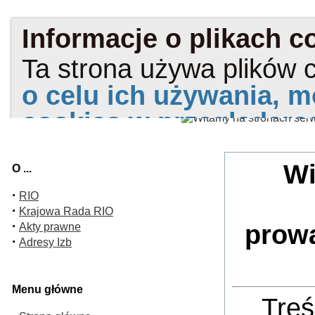
Wi
O ...
·
RIO
·
Krajowa Rada RIO
·
prow
Akty prawne
·
Adresy Izb
Menu główne
Treś