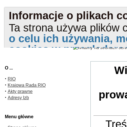
Wi
O ...
·
RIO
·
Krajowa Rada RIO
·
prow
Akty prawne
·
Adresy Izb
Menu główne
Treś