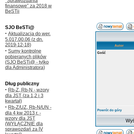
"Sprawozdania
finansowe" za 2018 w
BeSTii
SJO BeSTi@
·
Aktualizacja do wer.
5.017.00.06 (z dn.
2019-12-18)
Autor
·
Sumy kontrolne
Gość
pobieranych plików
(SJO BeSTi@ - tylko
dla Administratora)
Dług publiczny
·
Rb-Z, Rb-N - wzory
dla JST (za 1,2 i 3
kwartał)
·
Rb-Z/UZ, Rb-N/UN -
Powrót do góry
dla 4 kw 2013 r. -
wzory dla JST
Wyś
(WYŁĄCZNIE dla
sprawozdań za IV