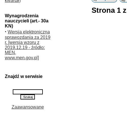
kwartał)
Strona
1
Wynagrodzenia
nauczycieli (art.- 30a
KN)
·
Wersja elektroniczna
sprawozdania za 2019
r. [wersja wzoru z
2019.12.19 - źródło:
MEN,
www.men.gov.pl]
Znajdź w serwisie
Zaawansowane