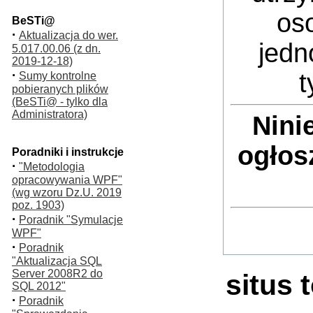
oso
BeSTi@
·
Aktualizacja do wer.
jedn
5.017.00.06 (z dn.
2019-12-18)
·
t
Sumy kontrolne
pobieranych plików
(BeSTi@ - tylko dla
Administratora)
Nini
ogłos
Poradniki i instrukcje
·
"Metodologia
opracowywania WPF"
(wg wzoru Dz.U. 2019
poz. 1903)
·
Poradnik "Symulacje
WPF"
·
Poradnik
"Aktualizacja SQL
Server 2008R2 do
situs 
SQL 2012"
·
Poradnik