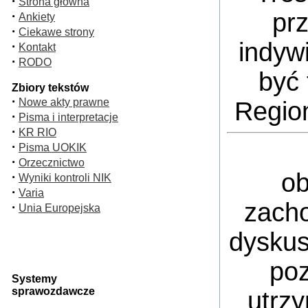
·
Strona główna
pr
·
Ankiety
·
Ciekawe strony
indyw
·
Kontakt
·
RODO
być 
Zbiory tekstów
·
Nowe akty prawne
Regio
·
Pisma i interpretacje
·
KR RIO
·
Pisma UOKIK
·
Orzecznictwo
ob
·
Wyniki kontroli NIK
·
Varia
zacho
·
Unia Europejska
dyskus
poz
Systemy
sprawozdawcze
utrz