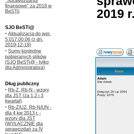
spraw
"Sprawozdania
finansowe" za 2018 w
2019 r
BeSTii
SJO BeSTi@
·
Aktualizacja do wer.
5.017.00.06 (z dn.
2019-12-18)
·
Sumy kontrolne
pobieranych plików
(SJO BeSTi@ - tylko
dla Administratora)
Autor
Adam
Site Admin
Dług publiczny
·
Rb-Z, Rb-N - wzory
Dołączył: 26 Lip 2002
dla JST (za 1,2 i 3
Posty: 3276
kwartał)
·
Rb-Z/UZ, Rb-N/UN -
dla 4 kw 2013 r. -
wzory dla JST
(WYŁĄCZNIE dla
sprawozdań za IV