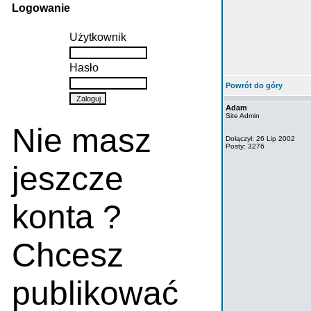
Logowanie
Użytkownik
Hasło
Powrót do góry
Adam
Site Admin
Nie masz
Dołączył: 26 Lip 2002
Posty: 3276
jeszcze
konta ?
Chcesz
publikować