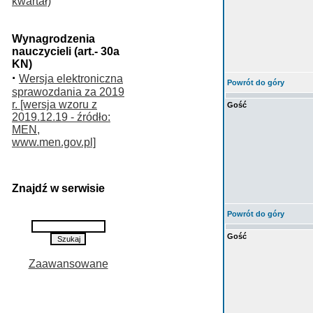
kwartał)
Wynagrodzenia
nauczycieli (art.- 30a
KN)
·
Wersja elektroniczna
Powrót do góry
sprawozdania za 2019
r. [wersja wzoru z
Gość
2019.12.19 - źródło:
MEN,
www.men.gov.pl]
Znajdź w serwisie
Powrót do góry
Gość
Zaawansowane