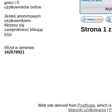
Powrót do góry
gości i 0
użytkowników online
Wyś
Jesteś anonimowym
użytkownikiem.
Możesz się
Strona
1
zarejestrować klikając
tutaj
Wizyt w serwisie:
342678921
Web site derived from
PostNuke
, which i
Warunki użytkowania
|
P