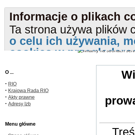
Wi
O ...
·
RIO
·
Krajowa Rada RIO
·
prow
Akty prawne
·
Adresy Izb
Menu główne
Treś