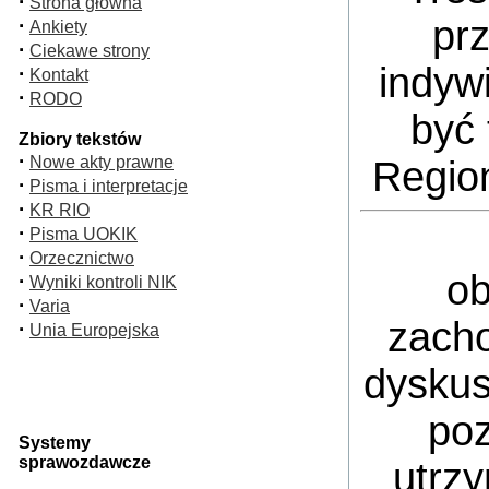
·
Strona główna
pr
·
Ankiety
·
Ciekawe strony
indyw
·
Kontakt
·
RODO
być 
Zbiory tekstów
·
Nowe akty prawne
Regio
·
Pisma i interpretacje
·
KR RIO
·
Pisma UOKIK
·
Orzecznictwo
ob
·
Wyniki kontroli NIK
·
Varia
zacho
·
Unia Europejska
dyskus
poz
Systemy
sprawozdawcze
utrz