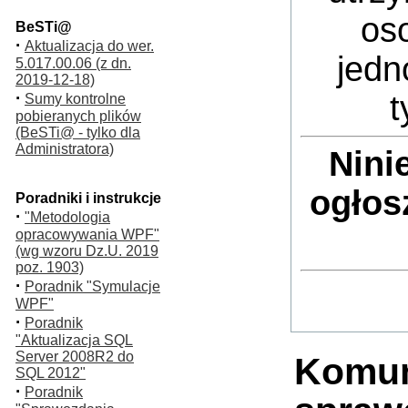
oso
BeSTi@
·
Aktualizacja do wer.
jedn
5.017.00.06 (z dn.
2019-12-18)
·
t
Sumy kontrolne
pobieranych plików
(BeSTi@ - tylko dla
Administratora)
Nini
ogłos
Poradniki i instrukcje
·
"Metodologia
opracowywania WPF"
(wg wzoru Dz.U. 2019
poz. 1903)
·
Poradnik "Symulacje
WPF"
·
Poradnik
"Aktualizacja SQL
Server 2008R2 do
Komun
SQL 2012"
·
Poradnik