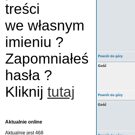
treści
we własnym
imieniu ?
Zapomniałeś
Powrót do góry
Gość
hasła ?
Kliknij
tutaj
Powrót do góry
Gość
Aktualnie online
Aktualnie jest 468