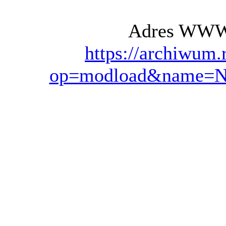
Adres WWW t
https://archiwum.
op=modload&name=Ne