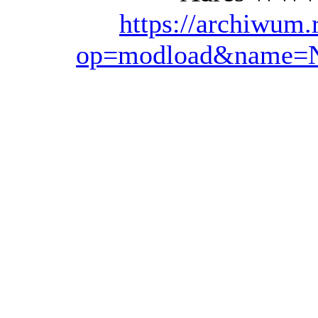
https://archiwum.
op=modload&name=Ne