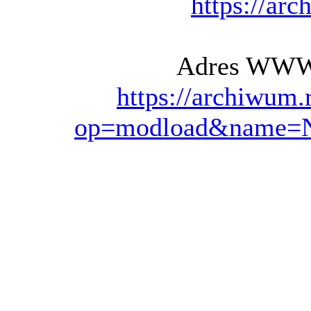
https://arc
Adres WWW t
https://archiwum.
op=modload&name=Ne