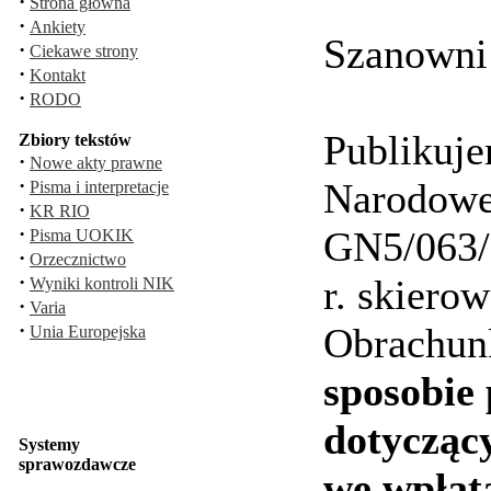
·
Strona główna
·
Ankiety
Szanowni
·
Ciekawe strony
·
Kontakt
·
RODO
Publikuj
Zbiory tekstów
·
Nowe akty prawne
·
Narodowe
Pisma i interpretacje
·
KR RIO
·
GN5/063/
Pisma UOKIK
·
Orzecznictwo
·
r. skiero
Wyniki kontroli NIK
·
Varia
·
Obrachu
Unia Europejska
sposobie 
dotyczący
Systemy
sprawozdawcze
we wpłat