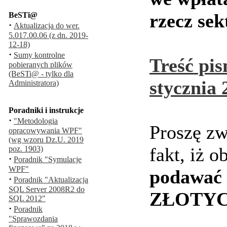
rzecz sek
BeSTi@
·
Aktualizacja do wer.
5.017.00.06 (z dn. 2019-
12-18)
·
Sumy kontrolne
Treść pi
pobieranych plików
(BeSTi@ - tylko dla
stycznia 
Administratora)
Poradniki i instrukcje
·
"Metodologia
Proszę zw
opracowywania WPF"
(wg wzoru Dz.U. 2019
fakt, iż 
poz. 1903)
·
Poradnik "Symulacje
WPF"
podawać
·
Poradnik "Aktualizacja
SQL Server 2008R2 do
ZŁOTY
SQL 2012"
·
Poradnik
"Sprawozdania