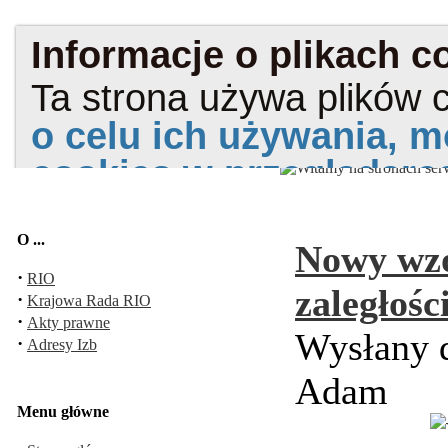
O ...
Nowy wzó
·
RIO
zaległośc
·
Krajowa Rada RIO
·
Akty prawne
Wysłany d
·
Adresy Izb
Adam
Menu główne