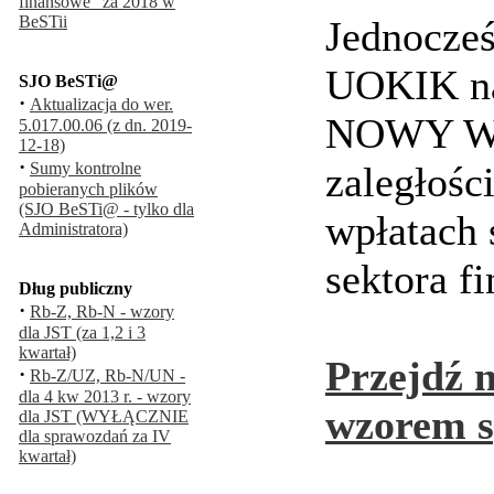
finansowe" za 2018 w
BeSTii
Jednocześ
UOKIK na 
SJO BeSTi@
·
Aktualizacja do wer.
NOWY W
5.017.00.06 (z dn. 2019-
12-18)
·
Sumy kontrolne
zaległośc
pobieranych plików
(SJO BeSTi@ - tylko dla
wpłatach 
Administratora)
sektora f
Dług publiczny
·
Rb-Z, Rb-N - wzory
dla JST (za 1,2 i 3
kwartał)
Przejdź 
·
Rb-Z/UZ, Rb-N/UN -
dla 4 kw 2013 r. - wzory
wzorem s
dla JST (WYŁĄCZNIE
dla sprawozdań za IV
kwartał)