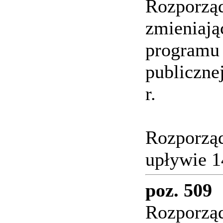
Rozporzą
zmieniają
programu 
publiczne
r.
Rozporząd
upływie 1
poz. 509
Rozporząd