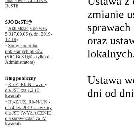
Ustawa z 
finansowe" za 2018 w
BeSTii
zmianie u
SJO BeSTi@
sprawach 
·
Aktualizacja do wer.
5.017.00.06 (z dn. 2019-
oraz usta
12-18)
·
Sumy kontrolne
lokalnych
pobieranych plików
(SJO BeSTi@ - tylko dla
Administratora)
Ustawa wc
Dług publiczny
·
Rb-Z, Rb-N - wzory
dni od dni
dla JST (za 1,2 i 3
kwartał)
·
Rb-Z/UZ, Rb-N/UN -
dla 4 kw 2013 r. - wzory
dla JST (WYŁĄCZNIE
dla sprawozdań za IV
kwartał)