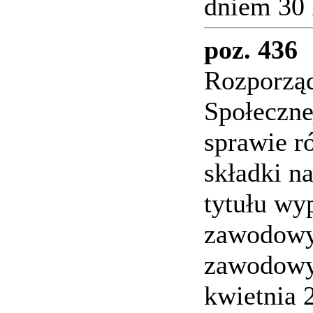
dniem 30 
poz. 436
Rozporząd
Społeczne
sprawie r
składki n
tytułu wy
zawodowyc
zawodowyc
kwietnia 2