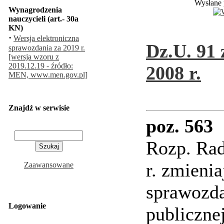
Wysłane 
Wynagrodzenia
nauczycieli (art.- 30a
KN)
·
Wersja elektroniczna
Dz.U. 91 
sprawozdania za 2019 r.
[wersja wzoru z
2019.12.19 - źródło:
2008 r.
MEN, www.men.gov.pl]
Znajdź w serwisie
poz. 563
Rozp. Rad
r. zmieni
Zaawansowane
sprawozda
Logowanie
publiczne