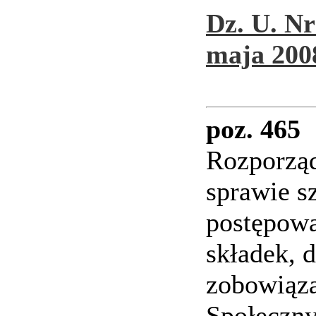
Dz. U. Nr
maja 2008
poz. 465
Rozporzą
sprawie s
postępowa
składek, 
zobowiąz
Społeczny