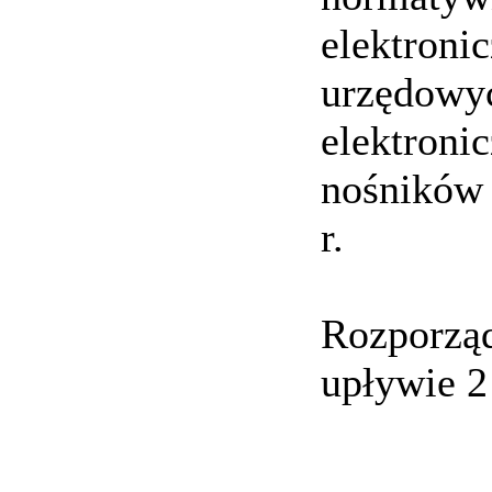
elektroni
urzędowyc
elektroni
nośników 
r.
Rozporząd
upływie 2