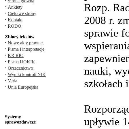
·
Strona główna
Rozp. Rad
·
Ankiety
·
Ciekawe strony
2008 r. z
·
Kontakt
·
RODO
sprawie f
Zbiory tekstów
·
wspieran
Nowe akty prawne
·
Pisma i interpretacje
·
zapewnie
KR RIO
·
Pisma UOKIK
·
nauki, wy
Orzecznictwo
·
Wyniki kontroli NIK
·
szkołach 
Varia
·
Unia Europejska
Rozporząd
Systemy
upływie 1
sprawozdawcze