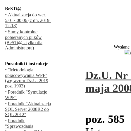
BeSTi@
·
Aktualizacja do wer.
5.017.00.06 (z dn. 2019-
12-18)
·
Sumy kontrolne
pobieranych plików
(BeSTi@ - tylko dla
Wysłane 
Administratora)
Poradniki i instrukcje
·
"Metodologia
Dz.U. Nr 
opracowywania WPF"
(wg wzoru Dz.U. 2019
maja 2008
poz. 1903)
·
Poradnik "Symulacje
WPF"
·
Poradnik "Aktualizacja
SQL Server 2008R2 do
SQL 2012"
poz. 585
·
Poradnik
"Sprawozdania