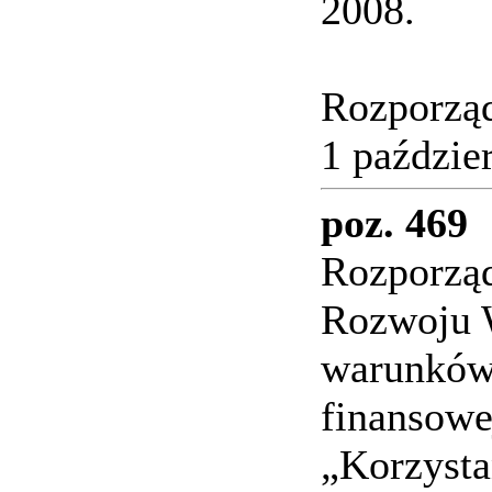
2008.
Rozporząd
1 paździer
poz. 469
Rozporząd
Rozwoju 
warunków
finansowe
„Korzysta