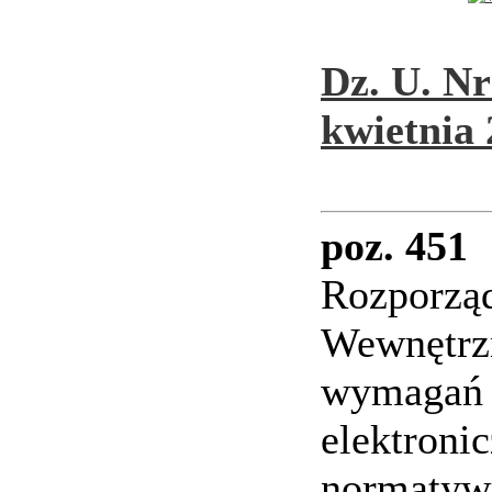
Dz. U. Nr
kwietnia 
poz. 451
Rozporząd
Wewnętrzn
wymagań 
elektroni
normatywn