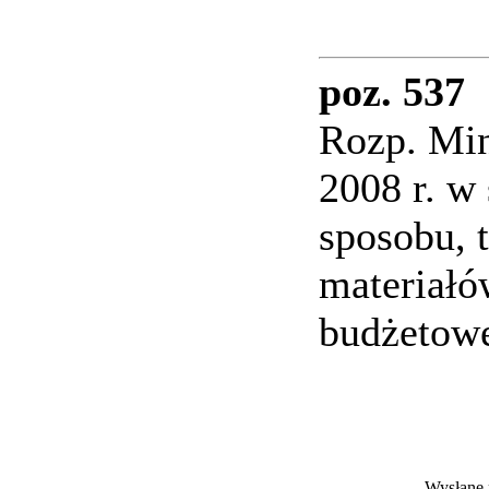
poz. 537
Rozp. Min
2008 r. w
sposobu, 
materiałó
budżetowe
Wysłane 