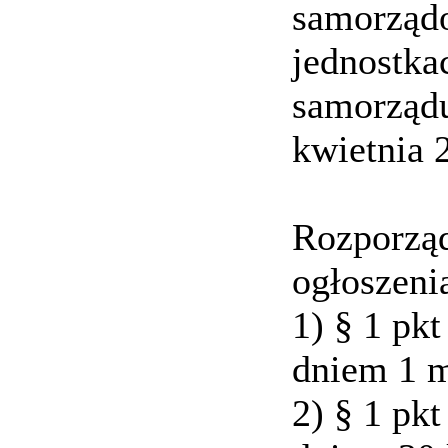
samorząd
jednostka
samorządu
kwietnia 2
Rozporząd
ogłoszeni
1) § 1 pkt
dniem 1 m
2) § 1 pkt