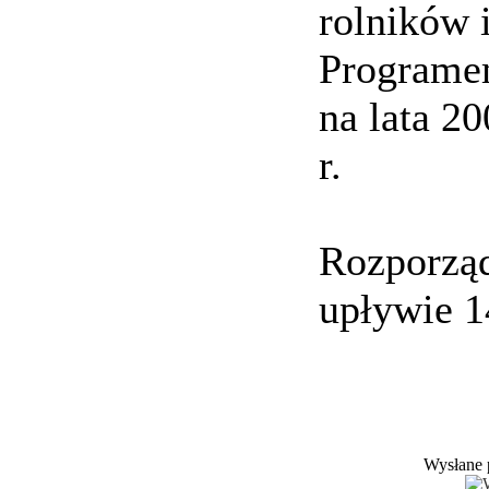
rolników 
Programe
na lata 2
r.
Rozporząd
upływie 1
Wysłane 