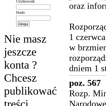
Użytkownik
oraz info
Hasło
Rozporząd
1 czerwca
Nie masz
w brzmie
jeszcze
rozporząd
konta ?
dniem 1 s
Chcesz
poz. 567
publikować
Rozp. Min
treści
Narodoweg