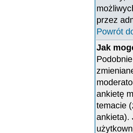
możliwych
przez adm
Powrót d
Jak mogę
Podobnie 
zmieniane
moderator
ankietę 
temacie (
ankieta).
użytkown