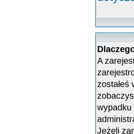
Dlaczego
A zarejes
zarejest
zostałeś 
zobaczys
wypadku 
administ
Jeżeli za