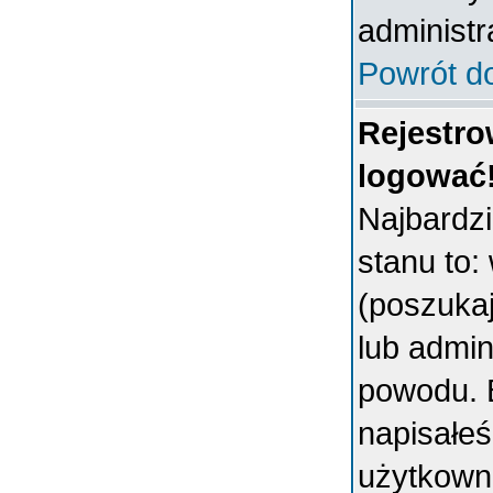
administr
Powrót d
Rejestro
logować
Najbardz
stanu to:
(poszukaj 
lub admin
powodu. B
napisałeś
użytkowni