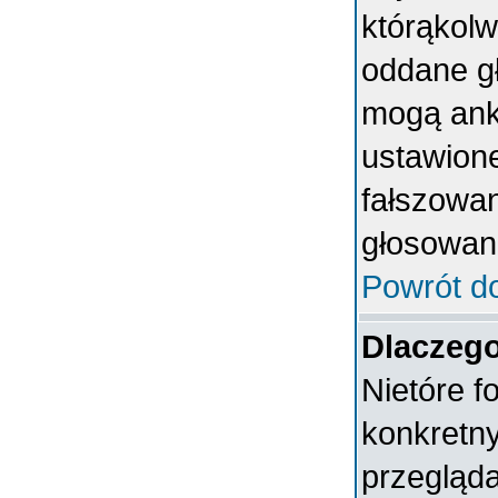
którąkolwi
oddane gł
mogą anki
ustawion
fałszowan
głosowan
Powrót d
Dlaczeg
Nietóre 
konkretn
przegląda