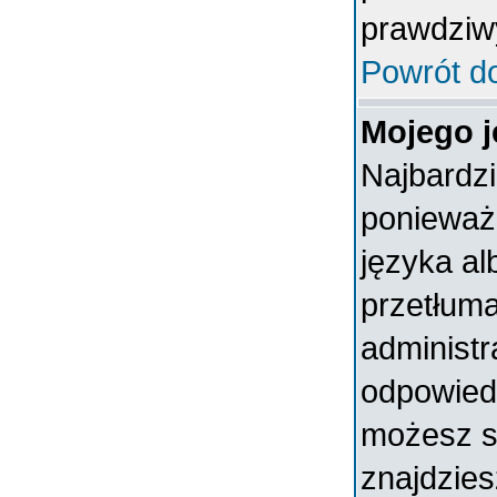
prawdziw
Powrót d
Mojego j
Najbardz
ponieważ 
języka al
przetłuma
administr
odpowiedni
możesz sa
znajdzies