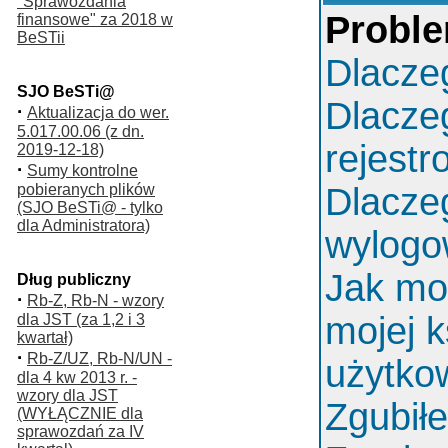
"Sprawozdania
Proble
finansowe" za 2018 w
BeSTii
Dlacze
SJO BeSTi@
Dlacze
·
Aktualizacja do wer.
5.017.00.06 (z dn.
rejest
2019-12-18)
·
Sumy kontrolne
pobieranych plików
Dlacze
(SJO BeSTi@ - tylko
dla Administratora)
wylog
Jak mo
Dług publiczny
·
Rb-Z, Rb-N - wzory
mojej k
dla JST (za 1,2 i 3
kwartał)
·
Rb-Z/UZ, Rb-N/UN -
użytko
dla 4 kw 2013 r. -
wzory dla JST
Zgubił
(WYŁĄCZNIE dla
sprawozdań za IV