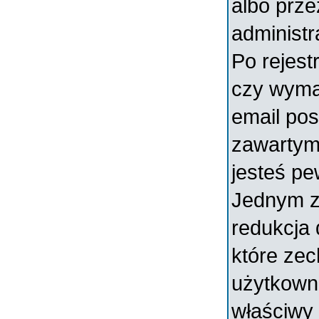
albo prz
administr
Po rejest
czy wymag
email pos
zawartymi
jesteś pe
Jednym z
redukcja
które ze
użytkowni
właściwy 