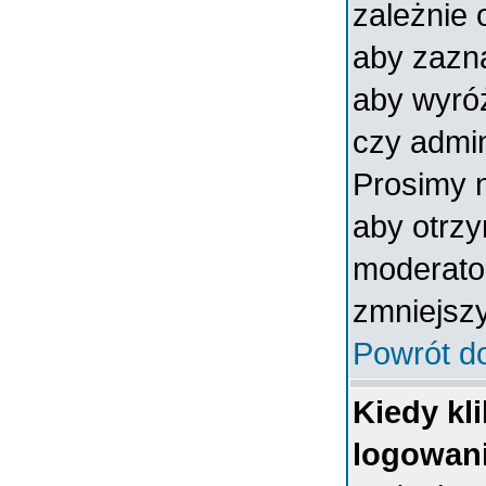
zależnie 
aby zazna
aby wyróż
czy admin
Prosimy n
aby otrz
moderator
zmniejszy
Powrót d
Kiedy kl
logowan