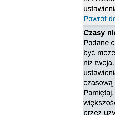
ustawieni
Powrót d
Czasy ni
Podane c
być może 
niż twoja.
ustawieni
czasową 
Pamiętaj,
większoś
przez uży