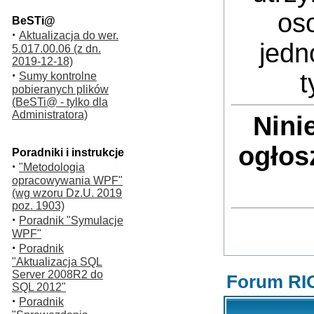
oso
BeSTi@
·
Aktualizacja do wer.
jedn
5.017.00.06 (z dn.
2019-12-18)
·
t
Sumy kontrolne
pobieranych plików
(BeSTi@ - tylko dla
Administratora)
Nini
ogłos
Poradniki i instrukcje
·
"Metodologia
opracowywania WPF"
(wg wzoru Dz.U. 2019
poz. 1903)
·
Poradnik "Symulacje
WPF"
·
Poradnik
"Aktualizacja SQL
Server 2008R2 do
Forum RI
SQL 2012"
·
Poradnik