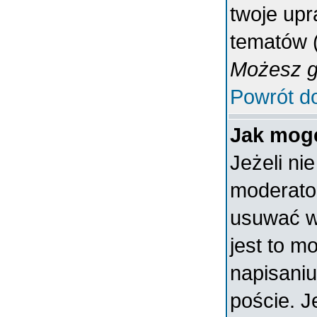
twoje upr
tematów (
Możesz gł
Powrót d
Jak mogę
Jeżeli ni
moderato
usuwać w
jest to m
napisaniu
poście. J