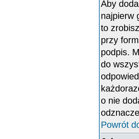
Aby doda
najpierw 
to zrobi
przy form
podpis. 
do wszys
odpowiedn
każdoraz
o nie dod
odznaczen
Powrót d