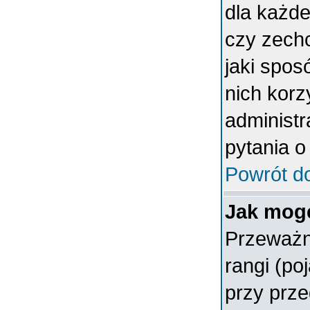
dla każde
czy zech
jaki spos
nich korz
administr
pytania o
Powrót d
Jak mogę
Przeważn
rangi (po
przy prze