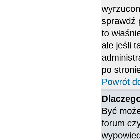
wyrzucony
sprawdź p
to właśni
ale jeśli 
administ
po stronie
Powrót d
Dlaczego
Być może 
forum czy
wypowiedz