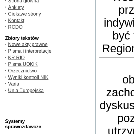
·
Strona główna
pr
·
Ankiety
·
Ciekawe strony
indyw
·
Kontakt
·
RODO
być 
Zbiory tekstów
·
Nowe akty prawne
Regio
·
Pisma i interpretacje
·
KR RIO
·
Pisma UOKIK
·
Orzecznictwo
ob
·
Wyniki kontroli NIK
·
Varia
zacho
·
Unia Europejska
dyskus
poz
Systemy
sprawozdawcze
utrz