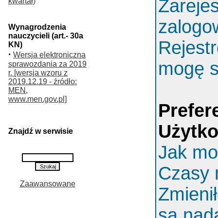
Zarejes
kwartał)
zalogo
Wynagrodzenia
nauczycieli (art.- 30a
Rejestr
KN)
·
Wersja elektroniczna
mogę s
sprawozdania za 2019
r. [wersja wzoru z
2019.12.19 - źródło:
MEN,
www.men.gov.pl]
Prefer
Użytk
Znajdź w serwisie
Jak mo
Czasy 
Zaawansowane
Zmieni
są nada