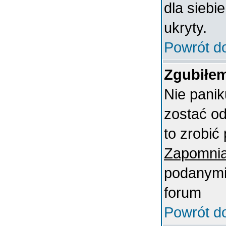
dla siebi
ukryty.
Powrót d
Zgubiłem
Nie panik
zostać o
to zrobić 
Zapomnia
podanymi 
forum
Powrót d