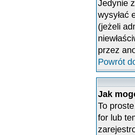
Jedynie 
wysyłać 
(jeżeli a
niewłaśc
przez an
Powrót d
Jak mogę
To proste
for lub t
zarejestr