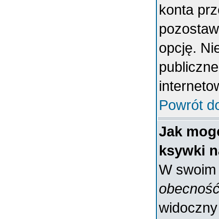
konta prz
pozostaw
opcję. Ni
publiczne
interneto
Powrót d
Jak mogę
ksywki n
W swoim p
obecność
widoczny 