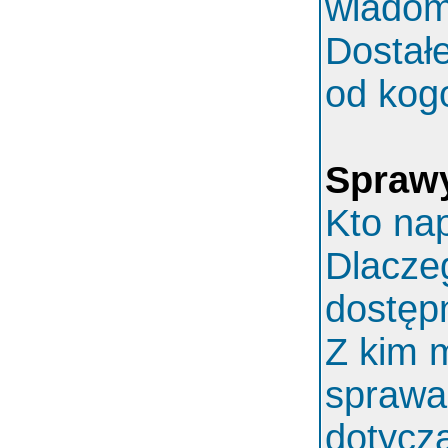
wiadom
Dostał
od kog
Spraw
Kto nap
Dlaczeg
dostęp
Z kim 
sprawa
dotycz