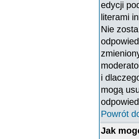
edycji po
literami 
Nie zosta
odpowiedzi
zmieniony
moderator
i dlaczeg
mogą usun
odpowiedz
Powrót d
Jak mog