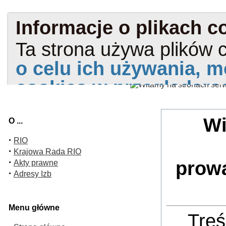
Wi
O ...
·
RIO
·
Krajowa Rada RIO
·
prow
Akty prawne
·
Adresy Izb
Menu główne
Treś