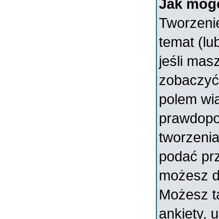
Jak mogę
Tworzenie
temat (lu
jeśli mas
zobaczyć
polem wia
prawdopo
tworzenia
podać prz
możesz d
Możesz t
ankiety, 