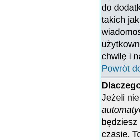
do dodatk
takich ja
wiadomośc
użytkowni
chwilę i 
Powrót d
Dlaczeg
Jeżeli ni
automaty
będziesz
czasie. T