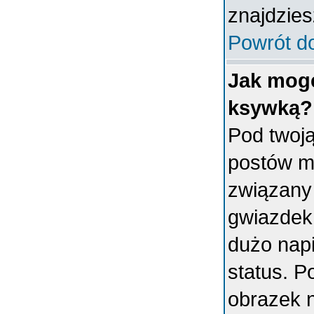
znajdzies
Powrót d
Jak mogę
ksywką?
Pod twoj
postów m
związany
gwiazdek
dużo napi
status. 
obrazek 