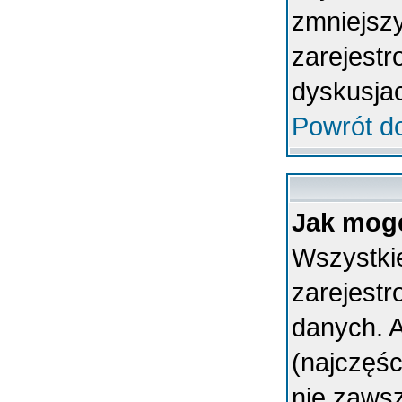
zmniejsz
zarejestr
dyskusja
Powrót d
Jak mogę
Wszystkie
zarejest
danych. A
(najczęśc
nie zawsz