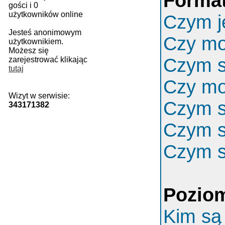
Format
gości i 0
użytkowników online
Czym j
Jesteś anonimowym
Czy m
użytkownikiem.
Możesz się
Czym s
zarejestrować klikając
tutaj
Czy mo
Wizyt w serwisie:
Czym s
343171382
Czym s
Czym s
Poziom
Kim są