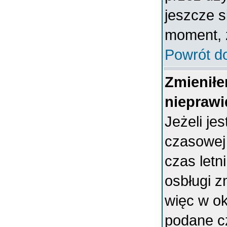
jeszcze s
moment, ż
Powrót d
Zmieniłe
nieprawi
Jeżeli je
czasowej
czas letn
osbługi 
więc w ok
podane c