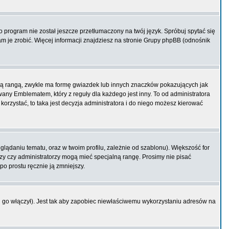
program nie został jeszcze przetłumaczony na twój język. Spróbuj spytać się
am je zrobić. Więcej informacji znajdziesz na stronie Grupy phpBB (odnośnik
ją rangą, zwykle ma formę gwiazdek lub innych znaczków pokazujących jak
ny Emblematem, który z reguły dla każdego jest inny. To od administratora
korzystać, to taka jest decyzja administratora i do niego możesz kierować
ądaniu tematu, oraz w twoim profilu, zależnie od szablonu). Większość for
rzy czy administratorzy mogą mieć specjalną rangę. Prosimy nie pisać
po prostu ręcznie ją zmniejszy.
 go włączył). Jest tak aby zapobiec niewłaściwemu wykorzystaniu adresów na