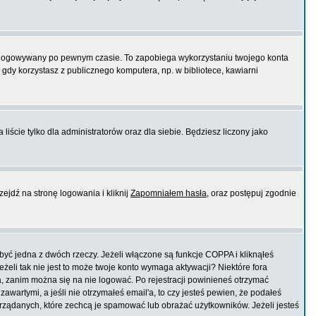
logowywany po pewnym czasie. To zapobiega wykorzystaniu twojego konta
dy korzystasz z publicznego komputera, np. w bibliotece, kawiarni
liście tylko dla administratorów oraz dla siebie. Będziesz liczony jako
ejdź na stronę logowania i kliknij
Zapomniałem hasła
, oraz postępuj zgodnie
yć jedna z dwóch rzeczy. Jeżeli włączone są funkcje COPPA i kliknąłeś
eżeli tak nie jest to może twoje konto wymaga aktywacji? Niektóre fora
, zanim można się na nie logować. Po rejestracji powinieneś otrzymać
wartymi, a jeśli nie otrzymałeś email'a, to czy jesteś pewien, że podałeś
ządanych, które zechcą je spamować lub obrażać użytkowników. Jeżeli jesteś