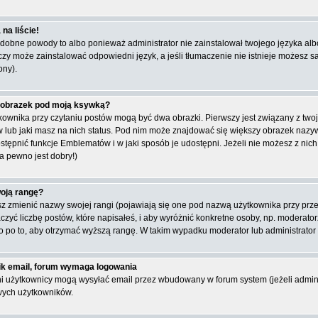
na liście!
obne powody to albo ponieważ administrator nie zainstalował twojego języka albo 
 czy może zainstalować odpowiedni język, a jeśli tłumaczenie nie istnieje możesz s
ony).
 obrazek pod moją ksywką?
ownika przy czytaniu postów mogą być dwa obrazki. Pierwszy jest związany z two
 lub jaki masz na nich status. Pod nim może znajdować się większy obrazek nazywa
tępnić funkcje Emblematów i w jaki sposób je udostępni. Jeżeli nie możesz z nich 
a pewno jest dobry!)
oją rangę?
 zmienić nazwy swojej rangi (pojawiają się one pod nazwą użytkownika przy przegl
zyć liczbę postów, które napisałeś, i aby wyróżnić konkretne osoby, np. moderato
ko po to, aby otrzymać wyższą rangę. W takim wypadku moderator lub administrator 
ik email, forum wymaga logowania
i użytkownicy mogą wysyłać email przez wbudowany w forum system (jeżeli admin
wych użytkowników.