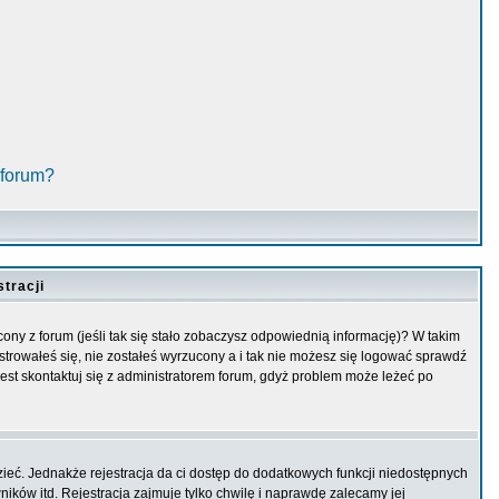
 forum?
tracji
ny z forum (jeśli tak się stało zobaczysz odpowiednią informację)? W takim
trowałeś się, nie zostałeś wyrzucony a i tak nie możesz się logować sprawdź
 jest skontaktuj się z administratorem forum, gdyż problem może leżeć po
zieć. Jednakże rejestracja da ci dostęp do dodatkowych funkcji niedostępnych
ików itd. Rejestracja zajmuje tylko chwilę i naprawdę zalecamy jej