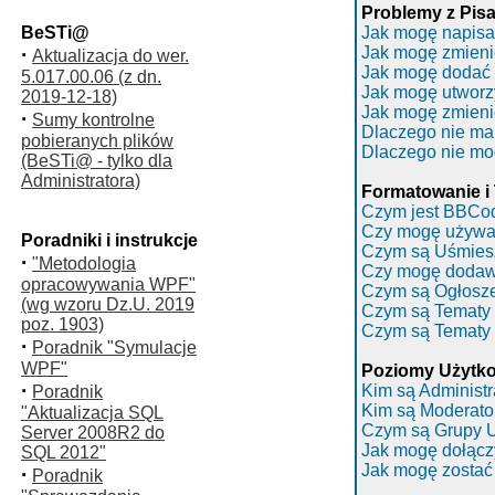
Problemy z Pis
BeSTi@
Jak mogę napisa
·
Jak mogę zmieni
Aktualizacja do wer.
Jak mogę dodać 
5.017.00.06 (z dn.
Jak mogę utworz
2019-12-18)
Jak mogę zmieni
·
Sumy kontrolne
Dlaczego nie ma
pobieranych plików
Dlaczego nie mo
(BeSTi@ - tylko dla
Administratora)
Formatowanie i
Czym jest BBCo
Czy mogę używ
Poradniki i instrukcje
Czym są Uśmies
·
"Metodologia
Czy mogę dodaw
opracowywania WPF"
Czym są Ogłosz
(wg wzoru Dz.U. 2019
Czym są Tematy 
poz. 1903)
Czym są Tematy
·
Poradnik "Symulacje
WPF"
Poziomy Użytko
·
Kim są Administr
Poradnik
Kim są Moderato
"Aktualizacja SQL
Czym są Grupy 
Server 2008R2 do
Jak mogę dołącz
SQL 2012"
Jak mogę zostać
·
Poradnik