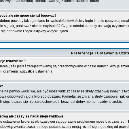
aściwy email spróbuj skontaktować się z administratorem forum.
edyś ale nie mogę się już logować!
bne powody takiego stanu to: wpisałeś niewłaściwy login i hasło (poszukaj email'a,
o się tak, ponieważ nic nie napisałeś? Często administratorzy usuwają użytkownikó
 się ponownie i bądź aktywny w dyskusjach.
Preferencje i Ustawienia Uży
oje ustawienia?
ienia (jeśli jesteś zarejestrowany) są przechowywane w bazie danych. Aby je zmien
i ci zmienić wszystkie ustawienia.
e!
 na pewno właściwe, ale być może widzisz czasy ze strefy czasowej innej niż twoja.
sową odpowiednią dla twojego obszaru. Pamiętaj, że zmiana strefy czasowej, jak
i więc jeszcze się nie zarejestrowałeś, teraz jest dobry moment, żeby to zrobić.
sową ale czasy są nadal nieprawidłowe!
 że ustawienia twojej strefy czasowej są poprawne problemem może być czas letni
e obowiązywania czasu letniego podane czasy mogą różnić się o godzinę od prawd