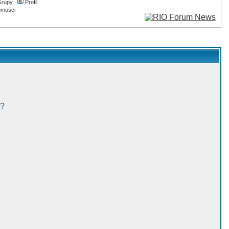
rupy
Profil
omości
w?